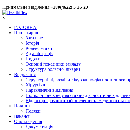
Приймальне відділення
+380(4622) 5-35-20
×
ГОЛОВНА
Про лікарню
Загальне
Історія
Кодекс етики
Адміністрація
Подяки
Основні показники закладу
Структура обласної лікарні
Відділення
Структурні підрозділи лікувально-діагностичного 
Хірургічні
Параклінічні відділення
Поліклінічне консультативно-діагностичне відділен
Відділ програмного забезпечення та медичної стати
Новини
Подяки
Вакансії
Оприлюдення
Документація