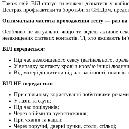
Також свій ВІЛ-статус ти можеш дізнатися у кабіне
Центрах профілактики та боротьби зі СНІДом, предст
Оптимальна частота проходження тесту — раз на 
Особливо це актуально, якщо ти ведеш активне секс
незахищених статевих контактів. Ті, хто вживають ін’
ВІЛ передається:
Під час незахищеного сексу (вагінального, ораль
У випадку контакту крові з кров’ю іншої людини
Від матері до дитини під час вагітності, пологів 
ВІЛ НЕ передається
:
При спільному користуванні побутовими речами,
У лазні та сауні;
Під час поцілунків;
Через обійми та рукостискання;
При чханні та кашлі;
Через поручні, дверні ручки, столи, стільці;