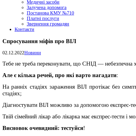
Медичні засоби
Залучена допомога
Постанова КМУ №710
Платні послуги
Звернення громадян
Контакти
Спросування міфів про ВІЛ
02.12.2022
Новини
Тебе не треба переконувати, що СНІД — небезпечна х
Але є кілька речей, про які варто нагадати
:
На ранніх стадіях зараження ВІЛ протікає без симп
стадіях;
Діагностувати ВІЛ можливо за допомогою експрес-тест
Твій сімейний лікар або лікарка має експрес-тести і м
Висновок очевидний: тестуйся
!