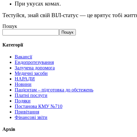
При укусах комах.
Тестуйся, знай свій ВІЛ-статус — це врятує тобі життя
Пошук
Пошук
Категорії
Вакансії
Ендопротезування
Залучена допомога
Медичні засоби
НАРАДИ
Новини
Пацієнтам – підготовка до обстежень
Платні послуги
Подяки
Постанова КМУ №710
Привітання
Фінансові звіти
Архів