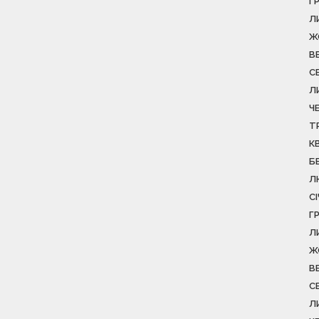
Г
Л
Ж
В
С
Л
Ч
Т
К
Б
Л
С
Г
Л
Ж
В
С
Л