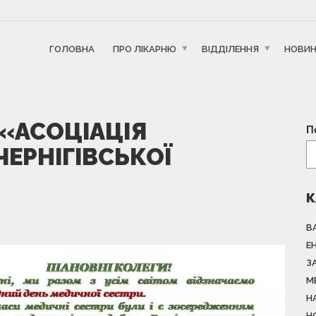
ГОЛОВНА
ПРО ЛІКАРНЮ
ВІДДІЛЕННЯ
НОВИ
 «АСОЦІАЦІЯ
П
ЕРНІГІВСЬКОЇ
К
В
Е
З
М
Н
Н