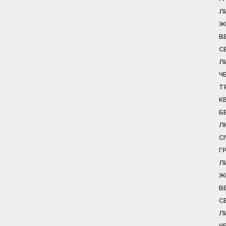
Л
Ж
В
С
Л
Ч
Т
К
Б
Л
С
Г
Л
Ж
В
С
Л
Ч