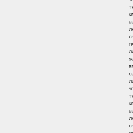
Т
К
Б
Л
С
Г
Л
Ж
В
С
Л
Ч
Т
К
Б
Л
С