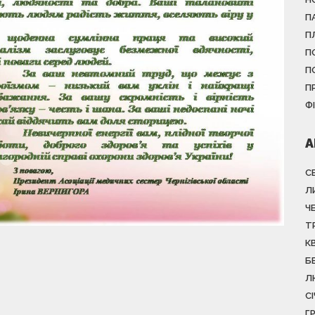
П
П
П
П
П
Ф
А
С
Л
Ч
Т
К
Б
Л
С
Г