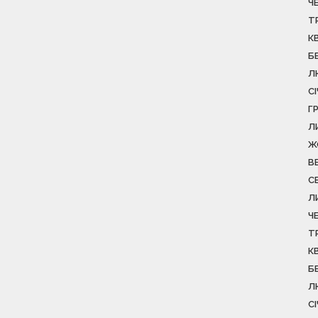
Ч
Т
К
Б
Л
С
Г
Л
Ж
В
С
Л
Ч
Т
К
Б
Л
С