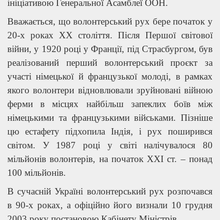
ініціативою Генеральної Асамблеї ООН.
Вважається, що волонтерський рух бере початок у
20-х роках XX століття. Після Першої світової
війни, у 1920 році у Франції, під Страсбургом, був
реалізований перший волонтерський проєкт за
участі німецької й французької молоді, в рамках
якого волонтери відновлювали зруйновані війною
ферми в місцях найбільш запеклих боїв між
німецькими та французькими військами. Пізніше
цю естафету підхопила Індія, і рух поширився
світом. У 1987 році у світі налічувалося 80
мільйонів волонтерів, на початок ХХІ ст. – понад
100 мільйонів.
В сучасній Україні волонтерський рух розпочався
в 90-х роках, а офіційно його визнали 10 грудня
2003 року постановою Кабінету Міністрів.