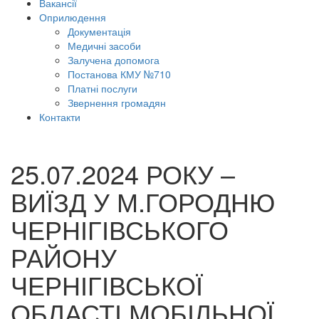
Вакансії
Оприлюдення
Документація
Медичні засоби
Залучена допомога
Постанова КМУ №710
Платні послуги
Звернення громадян
Контакти
25.07.2024 РОКУ –
ВИЇЗД У М.ГОРОДНЮ
ЧЕРНІГІВСЬКОГО
РАЙОНУ
ЧЕРНІГІВСЬКОЇ
ОБЛАСТІ МОБІЛЬНОЇ