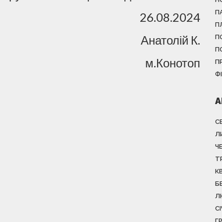
П
26.08.2024
П
Анатолій К.
П
П
м.Конотоп
П
Ф
А
С
Л
Ч
Т
К
Б
Л
С
Г