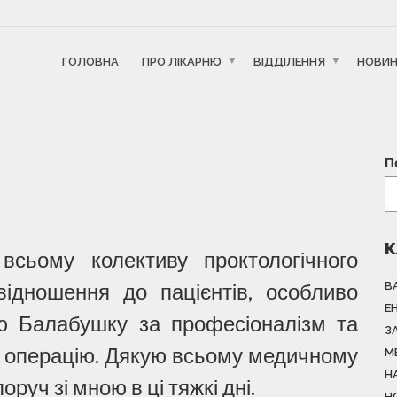
ГОЛОВНА
ПРО ЛІКАРНЮ
ВІДДІЛЕННЯ
НОВИ
П
К
сьому колективу проктологічного
відношення до пацієнтів, особливо
В
Е
ію Балабушку за професіоналізм та
З
 операцію. Дякую всьому медичному
М
Н
оруч зі мною в ці тяжкі дні.
Н