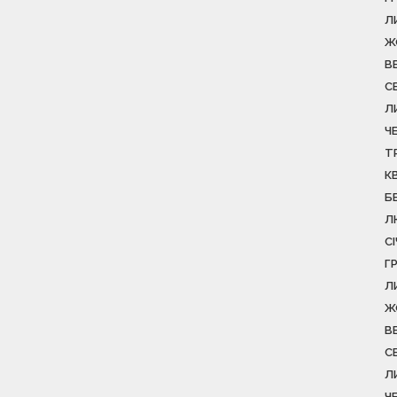
Л
Ж
В
С
Л
Ч
Т
К
Б
Л
С
Г
Л
Ж
В
С
Л
Ч