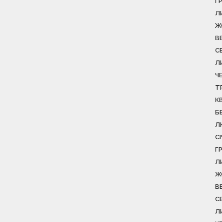
Г
Л
Ж
В
С
Л
Ч
Т
К
Б
Л
С
Г
Л
Ж
В
С
Л