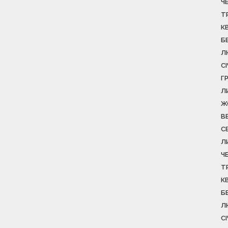
Ч
Т
К
Б
Л
С
Г
Л
Ж
В
С
Л
Ч
Т
К
Б
Л
С