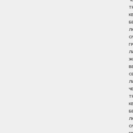
Т
К
Б
Л
С
Г
Л
Ж
В
С
Л
Ч
Т
К
Б
Л
С