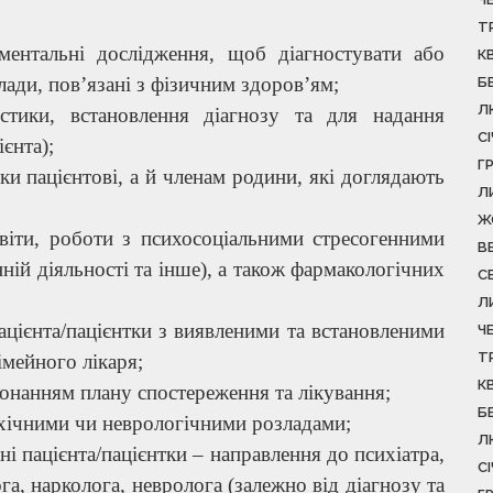
Т
ментальні дослідження, щоб діагностувати або
К
лади, пов’язані з фізичним здоров’ям;
Б
Л
стики, встановлення діагнозу та для надання
С
єнта);
Г
и пацієнтові, а й членам родини, які доглядають
Л
Ж
світи, роботи з психосоціальними стресогенними
В
ній діяльності та інше), а також фармакологічних
С
Л
ацієнта/пацієнтки з виявленими та встановленими
Ч
Т
імейного лікаря;
К
конанням плану спостереження та лікування;
Б
ихічними чи неврологічними розладами;
Л
ні пацієнта/пацієнтки – направлення до психіатра,
С
га, нарколога, невролога (залежно від діагнозу та