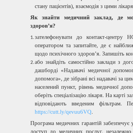
стану пацієнтів), взаємодія з цими ліка
Як знайти медичний заклад, де м
здоров’я?
зателефонувати до контакт-центру 
оператором та запитайте, де є найбли
щодо психічного здоров’я. Запишіть кон
або знайдіть самостійно заклади з до
дашборді «Надавачі медичної допомог
допомога», де зібрані всі надавачі за ци
населений пункт, рівень медичної допо
оберіть спеціалізацію лікаря. На карті з
відповідають введеним фільтрам. 
https://cutt.ly/qevuu6VQ
.
Програма медичних гарантій забезпечує у
доступ до медичних послуг, незалежно 