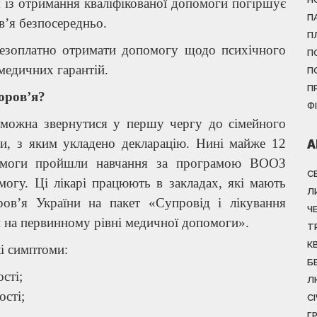
 із отримання кваліфікованої допомоги погіршує
П
в’я безпосередньо.
П
езоплатно отримати допомогу щодо психічного
П
медичних гарантій.
П
П
оров’я?
Ф
 можна звернутися у першу чергу до сімейного
ини, з яким укладено декларацію. Нині майже 12
А
помоги пройшли навчання за програмою ВООЗ
С
огу. Ці лікарі працюють в закладах, які мають
Л
ов’я України на пакет «Супровід і лікування
Ч
и на первинному рівні медичної допомоги».
Т
К
кі симптоми:
Б
сті;
Л
ості;
С
Г