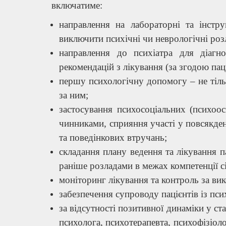
включатиме:
направлення на лабораторні та інстру
виключити психічні чи неврологічні роз
направлення до психіатра для діагно
рекомендацій з лікування (за згодою паці
першу психологічну допомогу – не тільк
за ним;
застосування психосоціальних (психоо
чинниками, сприяння участі у повсякден
та поведінкових втручань;
складання плану ведення та лікування п
раніше розладами в межах компетенції с
моніторинг лікування та контроль за ви
забезпечення супроводу пацієнтів із пс
за відсутності позитивної динаміки у ста
психолога, психотерапевта, психофізіоло