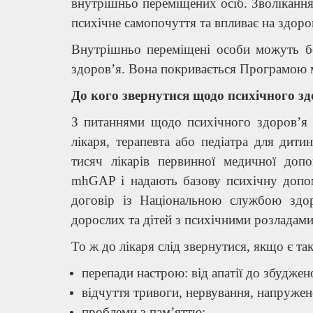
внутрішньо переміщених осіб. Зволікання
психічне самопочуття та впливає на здоро
Внутрішньо переміщені особи можуть б
здоров’я. Вона покривається Програмою 
До кого звернутися щодо психічного зд
З питаннями щодо психічного здоров’я
лікаря, терапевта або педіатра для дит
тисяч лікарів первинної медичної до
mhGAP і надають базову психічну допом
договір із Національною службою здор
дорослих та дітей з психічними розладам
То ж до лікаря слід звернутися, якщо є та
перепади настрою: від апатії до збуджено
відчуття тривоги, нервування, напружен
проблеми з пам’яттю;