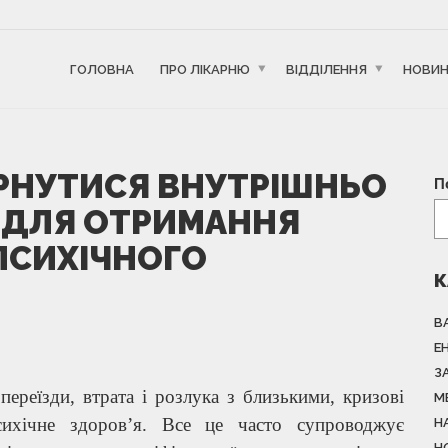
ГОЛОВНА
ПРО ЛІКАРНЮ
ВІДДІЛЕННЯ
НОВИ
РНУТИСЯ ВНУТРІШНЬО
П
 ДЛЯ ОТРИМАННЯ
СИХІЧНОГО
К
В
Е
З
переїзди, втрата і розлука з близькими, кризові
М
сихічне здоров’я. Все це часто супроводжує
Н
Н