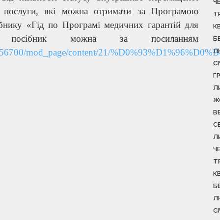
Ч
і послуги, які можна отримати за Програмою
Т
ібнику «Гід по Програмі медичних гарантій для
К
ти посібник можна за посиланням
Б
infile.php/256700/mod_page/content/21/%D0
Л
С
Г
Л
Ж
В
С
Л
Ч
Т
К
Б
Л
С