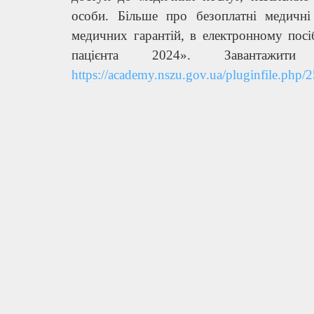
особи. Більше про безоплатні медичн
медичних гарантій, в електронному пос
пацієнта 2024». Завантажи
https://academy.nszu.gov.ua/plug