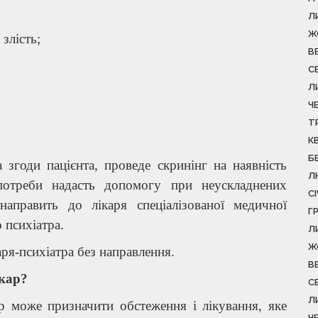
Л
Ж
 злість;
В
С
Л
Ч
Т
К
Б
 згоди пацієнта, проведе скринінг на наявність
Л
 потреби надасть допомогу при неускладнених
С
направить до лікаря спеціалізованої медичної
Г
 психіатра.
Л
Ж
ря-психіатра без направлення.
В
ікар?
С
Л
ар може призначити обстеження і лікування, яке
Ч