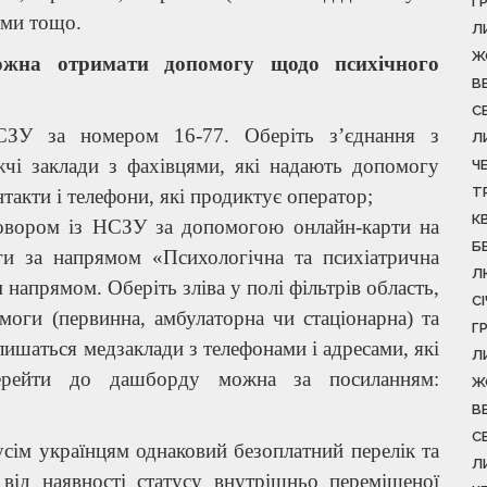
Г
рями тощо.
Л
Ж
ожна отримати допомогу щодо психічного
В
С
НСЗУ за номером 16-77. Оберіть з’єднання з
Л
жчі заклади з фахівцями, які надають допомогу
Ч
Т
такти і телефони, які продиктує оператор;
К
говором із НСЗУ за допомогою онлайн-карти на
Б
и за напрямом «Психологічна та психіатрична
Л
м напрямом. Оберіть зліва у полі фільтрів область,
С
моги (первинна, амбулаторна чи стаціонарна) та
Г
алишаться медзаклади з телефонами і адресами, які
Л
Перейти до дашборду можна за посиланням:
Ж
В
С
сім українцям однаковий безоплатний перелік та
Л
від наявності статусу внутрішньо переміщеної