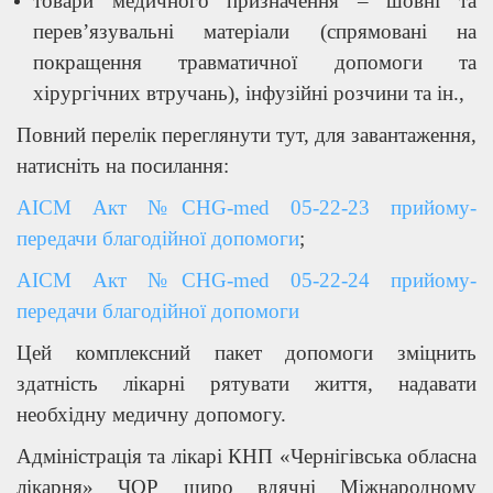
товари медичного призначення – шовні та
перев’язувальні матеріали (спрямовані на
покращення травматичної допомоги та
хірургічних втручань), інфузійні розчини та ін.,
Повний перелік переглянути тут, для завантаження,
натисніть на посилання:
АІСМ Акт №CHG-med 05-22-23 прийому-
передачи благодійної допомоги
;
АІСМ Акт №CHG-med 05-22-24 прийому-
передачи благодійної допомоги
Цей комплексний пакет допомоги зміцнить
здатність лікарні рятувати життя, надавати
необхідну медичну допомогу.
Адміністрація та лікарі КНП «Чернігівська обласна
лікарня» ЧОР щиро вдячні Міжнародному