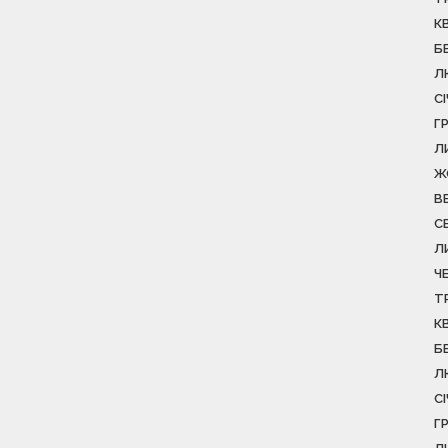
К
Б
Л
С
Г
Л
Ж
В
С
Л
Ч
Т
К
Б
Л
С
Г