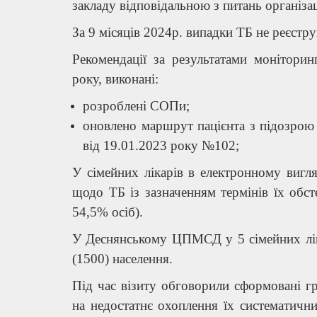
закладу відповідальною з питань організац
За 9 місяців 2024р. випадки ТБ не реєстру
Рекомендації за результатами моніторин
року, виконані:
розроблені СОПи;
оновлено маршрут пацієнта з підозрою
від 19.01.2023 року №102;
У сімейних лікарів в електронному вигля
щодо ТБ із зазначенням термінів їх обс
54,5% осіб).
У Деснянському ЦПМСД у 5 сімейних ліка
(1500) населення.
Під час візиту обговорили сформовані г
на недостатнє охоплення їх систематични