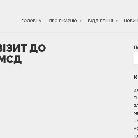
ГОЛОВНА
ПРО ЛІКАРНЮ
ВІДДІЛЕННЯ
НОВИ
ІЗИТ ДО
П
ПМСД
К
В
Е
З
М
Н
Н
П