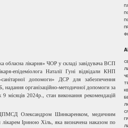
П
П
П
П
Ф
А
С
ка обласна лікарня» ЧОР у складі завідувача ВСП
Л
каря-епідеміолога Наталії Гуні відвідали КНП
Ч
-санітарної допомоги» ДСР для забезпечення
Т
ТБ, надання організаційно-методичної допомоги за
К
 9 місяців 2024р., стан виконання рекомендацій
Б
Л
С
м ЦПМСД Олександром Шинкаренком, медичним
Г
лікарем Іриною Хіль, яка визначена наказом по
Л