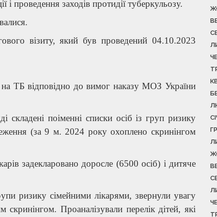
ії і проведення заходів протидії туберкульозу.
Ж
валися.
В
С
гового візиту, який був проведений 04.10.2023
Л
Ч
Т
К
 на ТБ відповідно до вимог наказу МОЗ України
Б
Л
ді складені поіменні списки осіб із груп ризику
С
Г
теження (за 9 м. 2024 року охоплено скринінгом
Л
Ж
рів задекларовано доросле (6500 осіб) і дитяче
В
С
Л
рупи ризику сімейними лікарями, звернули увагу
Ч
м скринінгом. Проаналізували перелік дітей, які
Т