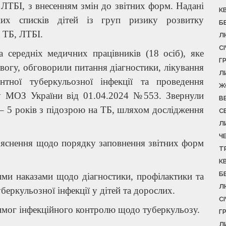
 ЛТБІ, з внесенням змін до звітних форм. Надані
К
их списків дітей із груп ризику розвитку
Б
 ТБ, ЛТБІ.
Л
С
а середніх медичних працівників (18 осіб), яке
Г
ивогу, обговорили питання діагностики, лікування
Л
нтної туберкульозної інфекції та проведення
Ж
зу МОЗ України від 01.04.2024 №553. Звернули
В
 – 5 років з підозрою на ТБ, шляхом дослідження
С
Л
Ч
яснення щодо порядку заповнення звітних форм
Т
К
Б
ми наказами щодо діагностики, профілактики та
Л
уберкульозної інфекції у дітей та дорослих.
С
имог інфекційного контролю щодо туберкульозу.
Г
Л