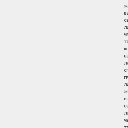
Ж
В
С
Л
Ч
Т
К
Б
Л
С
Г
Л
Ж
В
С
Л
Ч
Т