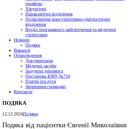
профілю
Хірургічні
Параклінічні відділення
Поліклінічне консультативно-діагностичне
відділення
Відділ програмного забезпечення та медичної
статистики
Новини
Подяки
Вакансії
Оприлюдення
Документація
Медичні засоби
Залучена допомога
Постанова КМУ №710
Платні послуги
Звернення громадян
Контакти
ПОДЯКА
12.12.2024
Подяки
Подяка від пацієнтки Євгенії Миколаївни