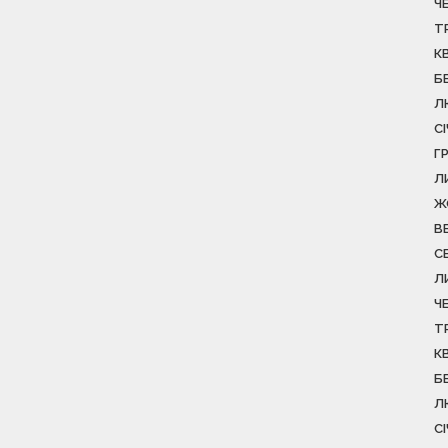
Ч
Т
К
Б
Л
С
Г
Л
Ж
В
С
Л
Ч
Т
К
Б
Л
С