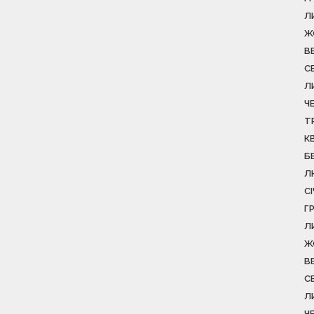
Л
Ж
В
С
Л
Ч
Т
К
Б
Л
С
Г
Л
Ж
В
С
Л
Ч