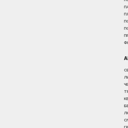
П
П
П
П
П
Ф
А
С
Л
Ч
Т
К
Б
Л
С
Г