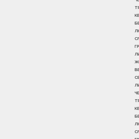
Т
К
Б
Л
С
Г
Л
Ж
В
С
Л
Ч
Т
К
Б
Л
С