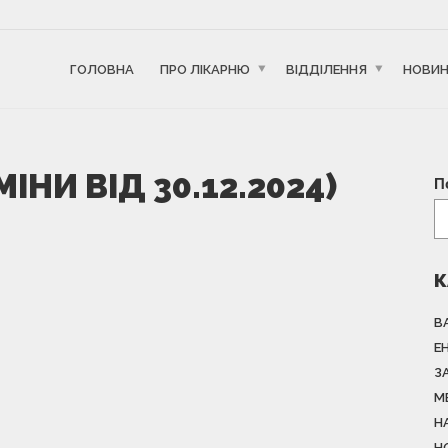
ГОЛОВНА
ПРО ЛІКАРНЮ
ВІДДІЛЕННЯ
НОВИ
ІНИ ВІД 30.12.2024)
П
К
В
Е
З
М
Н
Н