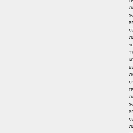
Г
Л
Ж
В
С
Л
Ч
Т
К
Б
Л
С
Г
Л
Ж
В
С
Л