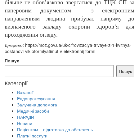
більше не обов’язково звертатися до ТЦК СП за
паперовим документом – з електронним
направленням людина прибуває напряму до
визначеного закладу охорони здоров’я для
проходження огляду.
Джерело: https://moz.gov.ua/uk/cifrovizaciya-trivaye-z-1-kvitnya-
postanovi-vlk-oformlyatimut-v-elektronnij-formi
Пошук
Пошук
Категорії
Вакансії
Ендопротезування
Залучена допомога
Медичні засоби
НАРАДИ
Новини
Пацієнтам – підготовка до обстежень
Платні послуги