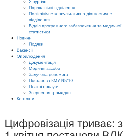
Хірургічні
Параклінічні відділення
Поліклінічне консультативно-діагностичне
відділення
Відділ програмного забезпечення та медичної
статистики
Новини
Подяки
Вакансії
Оприлюдення
Документація
Медичні засоби
Залучена допомога
Постанова КМУ №710
Платні послуги
Звернення громадян
Контакти
Цифровізація триває: з
1 квітня постанови ВЛК