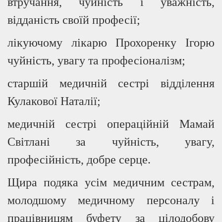
втручання, чуйність і уважність,
відданість своїй професії;
лікуючому лікарю Прохоренку Ігорю
чуйність, увагу та професіоналізм;
старшій медичній сестрі відділення
Кулакової Наталії;
медичній сестрі операційній Мамай
Світлані за чуйність, увагу,
професійність, добре серце.
Щира подяка усім медичним сестрам,
молодшому медичному персоналу і
працівницям буфету за цілодобову