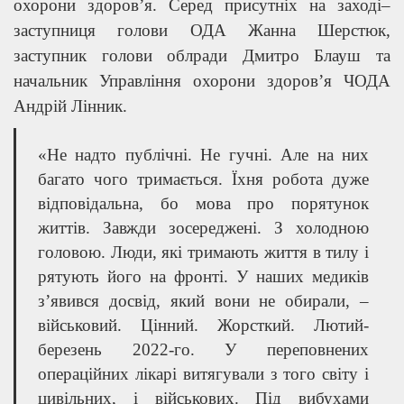
охорони здоров’я. Серед присутніх на заході–
заступниця голови ОДА Жанна Шерстюк,
заступник голови облради Дмитро Блауш та
начальник Управління охорони здоров’я ЧОДА
Андрій Лінник.
«Не надто публічні. Не гучні. Але на них
багато чого тримається. Їхня робота дуже
відповідальна, бо мова про порятунок
життів. Завжди зосереджені. З холодною
головою. Люди, які тримають життя в тилу і
рятують його на фронті. У наших медиків
зʼявився досвід, який вони не обирали, –
військовий. Цінний. Жорсткий. Лютий-
березень 2022-го. У переповнених
операційних лікарі витягували з того світу і
цивільних, і військових. Під вибухами