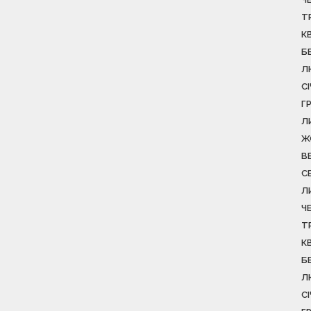
Т
К
Б
Л
С
Г
Л
Ж
В
С
Л
Ч
Т
К
Б
Л
С