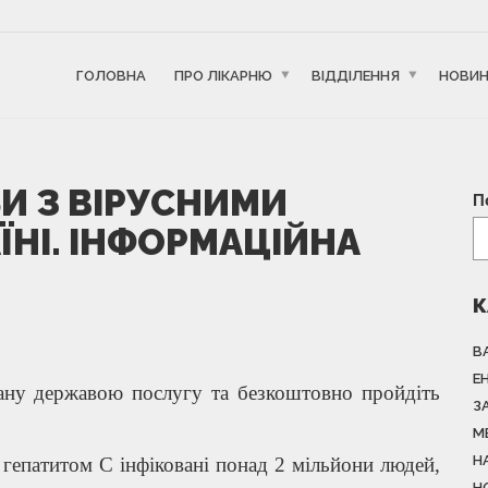
ГОЛОВНА
ПРО ЛІКАРНЮ
ВІДДІЛЕННЯ
НОВИ
И З ВІРУСНИМИ
П
ЇНІ. ІНФОРМАЦІЙНА
К
В
Е
вану державою послугу та безкоштовно пройдіть
З
М
Н
м гепатитом С інфіковані понад 2 мільйони людей,
Н