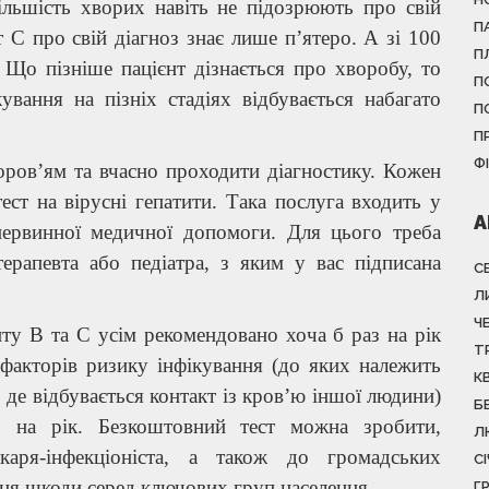
ільшість хворих навіть не підозрюють про свій
П
т С про свій діагноз знає лише п’ятеро. А зі 100
П
. Що пізніше пацієнт дізнається про хворобу, то
П
ування на пізніх стадіях відбувається набагато
П
П
Ф
оров’ям та вчасно проходити діагностику. Кожен
ест на вірусні гепатити. Така послуга входить у
А
первинної медичної допомоги. Для цього треба
терапевта або педіатра, з яким у вас підписана
С
Л
Ч
ту В та С усім рекомендовано хоча б раз на рік
Т
 факторів ризику інфікування (до яких належить
К
 де відбувається контакт із кров’ю іншої людини)
Б
з на рік. Безкоштовний тест можна зробити,
Л
каря-інфекціоніста, а також до громадських
С
ня шкоди серед ключових груп населення.
Г