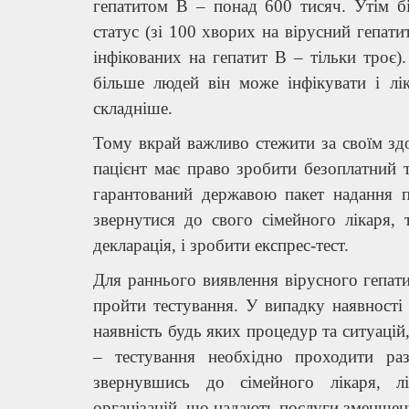
гепатитом В – понад 600 тисяч. Утім б
статус (зі 100 хворих на вірусний гепати
інфікованих на гепатит В – тільки троє)
більше людей він може інфікувати і лік
складніше.
Тому вкрай важливо стежити за своїм зд
пацієнт має право зробити безоплатний т
гарантований державою пакет надання 
звернутися до свого сімейного лікаря, 
декларація, і зробити експрес-тест.
Для раннього виявлення вірусного гепати
пройти тестування. У випадку наявності
наявність будь яких процедур та ситуацій,
– тестування необхідно проходити ра
звернувшись до сімейного лікаря, лі
організацій, що надають послуги зменшен