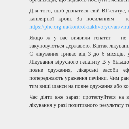
Для того, щоб дізнатися свій ВГ-статус,
капілярної крові. За посиланням – к
https://phc.org.ua/kontrol-zakhvoryuvan/virus
Якщо ж у вас виявили гепатит – не па
закуповуються державою. Відтак лікуванн
С лікування триває від 3 до 6 місяців
Лікування вірусного гепатиту В у більшос
повне одужання, лікарські засоби е
попереджають ураження печінки. Чим рані
тим вищі шанси на повне одужання або ко
Час діяти вже зараз: протестуйтеся на в
лікування у разі позитивного результату т