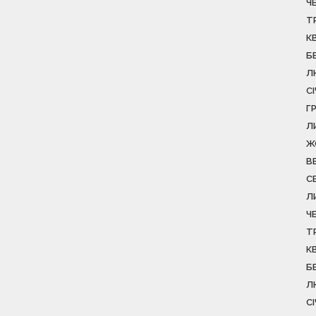
Ч
Т
К
Б
Л
С
Г
Л
Ж
В
С
Л
Ч
Т
К
Б
Л
С