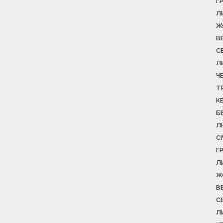
Г
Л
Ж
В
С
Л
Ч
Т
К
Б
Л
С
Г
Л
Ж
В
С
Л