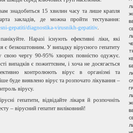
Л
 вам знадобиться 15 хвилин часу та лише крапля
Ж
арта закладів, де можна пройти тестування:
В
ni-gepatiti/diagnostika-virusnikh-gepatitiv
.
С
Л
нікуйте. Наразі існують ефективні ліки, які
Ч
я є безкоштовним. У випадку вірусного гепатиту
Т
, у свою чергу 90-95% хворих повністю одужує.
К
ті випадків є пожиттєвим, і хоча не досягається
Б
фективно контролюють вірус в організмі та
Л
ше буде виявлено вірус та розпочато лікування –
С
нтроль вірусу.
Г
Л
ірусні гепатити, відвідайте лікаря й розпочніть
Ж
есту – вірусний гепатит виліковний!
В
С
Л
Ч