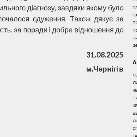
ильного діагнозу, завдяки якому було
П
П
почалося одуження. Також дякує за
П
сть, за поради і добре відношення до
П
П
Ф
31.08.2025
А
м.Чернігів
С
Л
Ч
Т
К
Б
Л
С
Г