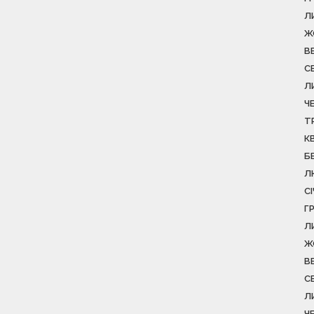
Л
Ж
В
С
Л
Ч
Т
К
Б
Л
С
Г
Л
Ж
В
С
Л
Ч