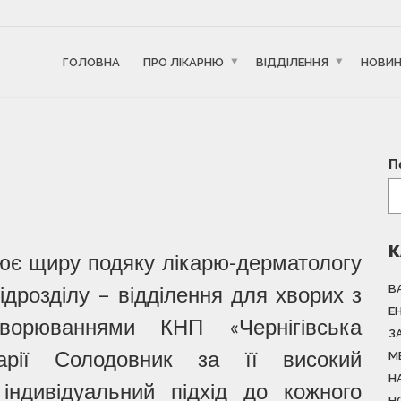
ГОЛОВНА
ПРО ЛІКАРНЮ
ВІДДІЛЕННЯ
НОВИ
П
К
ює щиру подяку лікарю-дерматологу
ідрозділу – відділення для хворих з
В
Е
хворюваннями КНП «Чернігівська
З
рії Солодовник за її високий
М
Н
 індивідуальний підхід до кожного
Н