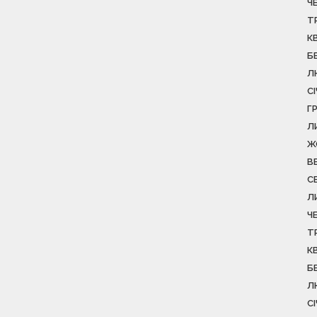
Ч
Т
К
Б
Л
С
Г
Л
Ж
В
С
Л
Ч
Т
К
Б
Л
С