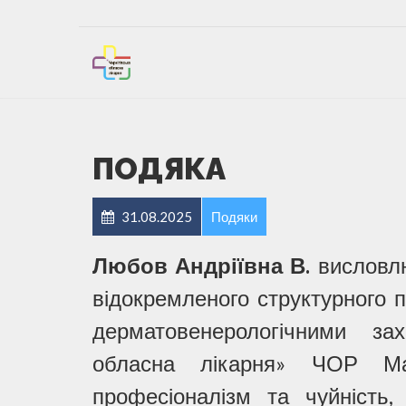
ПОДЯКА
31.08.2025
Подяки
Любов Андріївна В.
висловл
відокремленого структурного п
дерматовенерологічними за
обласна лікарня» ЧОР Ма
професіоналізм та чуйність,