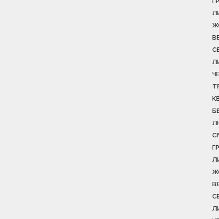
Г
Л
Ж
В
С
Л
Ч
Т
К
Б
Л
С
Г
Л
Ж
В
С
Л