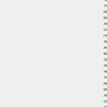
Т
К
Б
Л
С
Г
Л
Ж
В
С
Л
Ч
Т
К
Б
Л
С