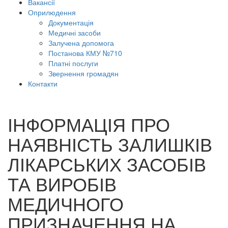
Вакансії
Оприлюдення
Документація
Медичні засоби
Залучена допомога
Постанова КМУ №710
Платні послуги
Звернення громадян
Контакти
ІНФОРМАЦІЯ ПРО
НАЯВНІСТЬ ЗАЛИШКІВ
ЛІКАРСЬКИХ ЗАСОБІВ
ТА ВИРОБІВ
МЕДИЧНОГО
ПРИЗНАЧЕННЯ НА