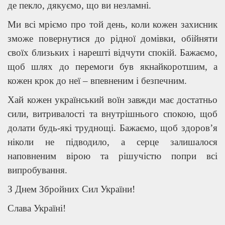
де пекло, дякуємо, що ви незламні.
Ми всі мріємо про той день, коли кожен захисник
зможе повернутися до рідної домівки, обійняти
своїх близьких і нарешті відчути спокій. Бажаємо,
щоб шлях до перемоги був якнайкоротшим, а
кожен крок до неї – впевненим і безпечним.
Хай кожен український воїн завжди має достатньо
сили, витривалості та внутрішнього спокою, щоб
долати будь-які труднощі. Бажаємо, щоб здоров’я
ніколи не підводило, а серце залишалося
наповненим вірою та рішучістю попри всі
випробування.
З Днем Збройних Сил України!
Слава Україні!