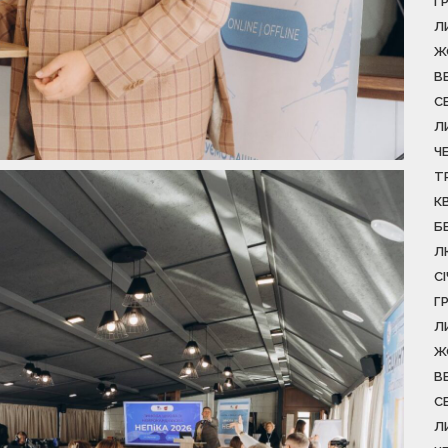
Г
Л
Ж
В
С
Л
Ч
Т
К
Б
Л
С
Г
Л
Ж
В
С
Л