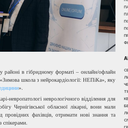
П
П
П
П
П
Ф
А
С
у районі в гібридному форматі – онлайн/офлайн
Л
 «Зимова школа з нейрокардіології: НЕПіКа», яку
Ч
медицини
».
Т
арі-невропатологі неврологічного відділення для
К
ігу Чернігівської обласної лікарні, вони мали
Б
Л
д провідних фахівців, отримати нові знання та
С
з спікерами.
Г