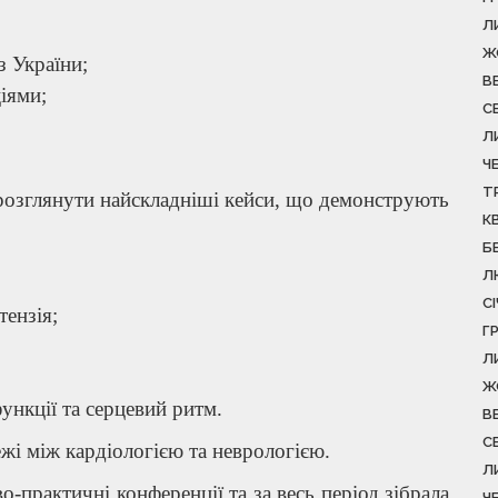
Л
Ж
з України;
В
іями;
С
Л
Ч
Т
озглянути найскладніші кейси, що демонструють
К
Б
Л
С
тензія;
Г
Л
Ж
ункції та серцевий ритм.
В
С
жі між кардіологією та неврологією.
Л
практичні конференції та за весь період зібрала
Ч