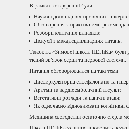
В рамках конференції були:
Наукові доповіді від провідних спікерів 
Обговорення з практичними рекомендац
Розбори клінічних випадків;
Діскусії з міждисциплінарних питань.
Також на «Зимової школи НЕПіКа» були р
тісний зв’язок серця та нервової системи.
Питання обговорювалися на такі теми:
Дисциркуляторна енцефалопатія та гіпер
Аритмії та кардіоемболічний інсульт;
Вегетативні розлади та панічні атаки;
Як одночасно відновлювати когнітивні ф
Медицина сьогодення остаточно стерла ме
Школа НЕПіКа успішно проводить науково-