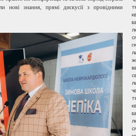
ли нові знання, прямі дискусії з провідними
Т
К
Б
Л
С
Г
Л
Ж
В
С
Л
Ч
Т
К
Б
Л
С