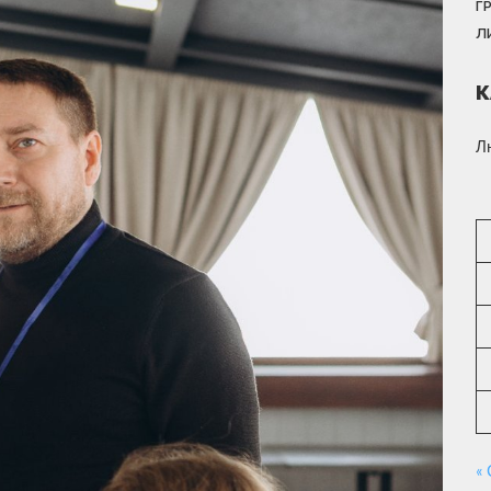
Г
Л
К
Л
« 