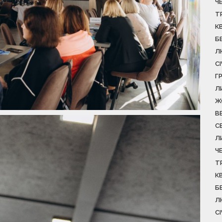
Ч
Т
К
Б
Л
С
Г
Л
Ж
В
С
Л
Ч
Т
К
Б
Л
С