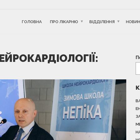
ГОЛОВНА
ПРО ЛІКАРНЮ
ВІДДІЛЕННЯ
НОВИ
ЕЙРОКАРДІОЛОГІЇ:
П
К
В
Е
З
М
Н
Н