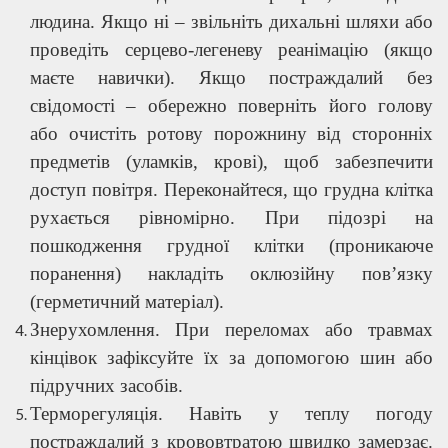
людина. Якщо ні – звільніть дихальні шляхи або
проведіть серцево-легеневу реанімацію (якщо
маєте навички). Якщо постраждалий без
свідомості – обережно поверніть його голову
або очистіть ротову порожнину від сторонніх
предметів (уламків, крові), щоб забезпечити
доступ повітря. Переконайтеся, що грудна клітка
рухається рівномірно. При підозрі на
пошкодження грудної клітки (проникаюче
поранення) накладіть оклюзійну пов’язку
(герметичний матеріал).
Знерухомлення. При переломах або травмах
кінцівок зафіксуйте їх за допомогою шин або
підручних засобів.
Терморегуляція. Навіть у теплу погоду
постраждалий з крововтратою швидко замерзає.