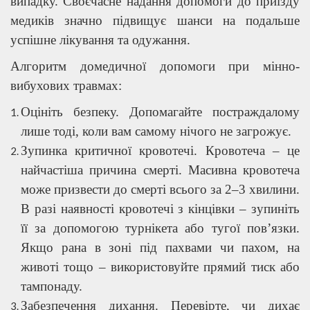
випадку. Своєчасне надання допомоги до приїзду
медиків значно підвищує шанси на подальше
успішне лікування та одужання.
Алгоритм домедичної допомоги при мінно-
вибухових травмах:
Оцініть безпеку. Допомагайте постраждалому
лише тоді, коли вам самому нічого не загрожує.
Зупинка критичної кровотечі. Кровотеча – це
найчастіша причина смерті. Масивна кровотеча
може призвести до смерті всього за 2–3 хвилини.
В разі наявності кровотечі з кінцівки – зупиніть
її за допомогою турнікета або тугої пов’язки.
Якщо рана в зоні під пахвами чи пахом, на
животі тощо – використовуйте прямий тиск або
тампонаду.
Забезпечення дихання. Перевірте, чи дихає