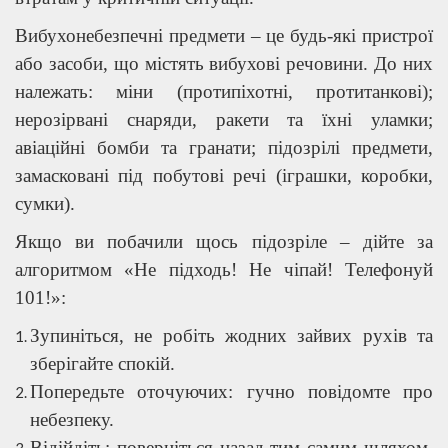
Вибухонебезпечні предмети – це будь-які пристрої
або засоби, що містять вибухові речовини. До них
належать: міни (протипіхотні, протитанкові);
нерозірвані снаряди, ракети та їхні уламки;
авіаційні бомби та гранати; підозрілі предмети,
замасковані під побутові речі (іграшки, коробки,
сумки).
Якщо ви побачили щось підозріле – дійте за
алгоритмом «Не підходь! Не чіпай! Телефонуй
101!»:
Зупиніться, не робіть жодних зайвих рухів та
зберігайте спокій.
Попередьте оточуючих: гучно повідомте про
небезпеку.
Відійдіть: поверніться назад тим самим шляхом,