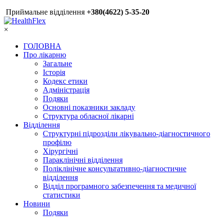
Приймальне відділення
+380(4622) 5-35-20
×
ГОЛОВНА
Про лікарню
Загальне
Історія
Кодекс етики
Адміністрація
Подяки
Основні показники закладу
Структура обласної лікарні
Відділення
Структурні підрозділи лікувально-діагностичного
профілю
Хірургічні
Параклінічні відділення
Поліклінічне консультативно-діагностичне
відділення
Відділ програмного забезпечення та медичної
статистики
Новини
Подяки