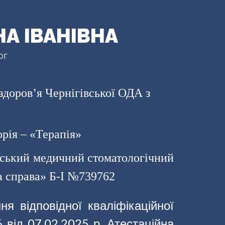
А ІВАНІВНА
ог
здоров’я Чернігівської ОДА з
орія –
«Терапія»
ський медичний стоматологічний
а справа» Б-І №739762
я відповідної кваліфікаційної
 від 07.02.2025 р. Атестаційна