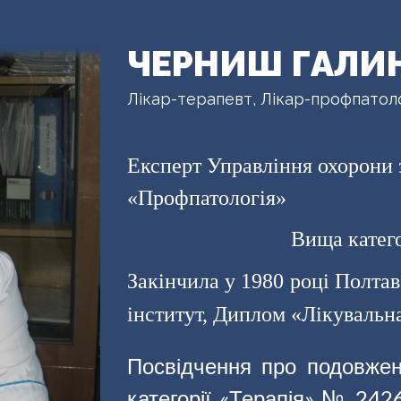
ЧЕРНИШ ГАЛИН
Лікар-терапевт, Лікар-профпатол
Експерт Управління охорони 
«Профпатологія»
Вища катег
Закінчила у 1980 році
Полтав
інститут, Диплом «Лікувальн
Посвідчення про подовженн
категорії «Терапія» № 2426