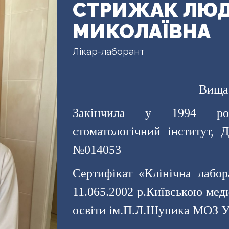
СТРИЖАК ЛЮ
МИКОЛАЇВНА
Лікар-лаборант
Вища 
Закінчила у 1994 роц
стоматологічний інститут,
№014053
Сертифікат «Клінічна лабо
11.065.2002 р.Київською ме
освіти ім.П.Л.Шупика МОЗ У