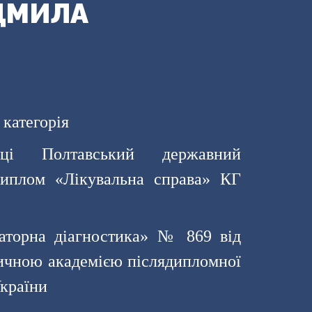
ДМИЛА
категорія
і Полтавський державний
 Диплом «Лікувальна справа» КГ
раторна діагностика» № 869 від
дичною академією післядипломної
країни