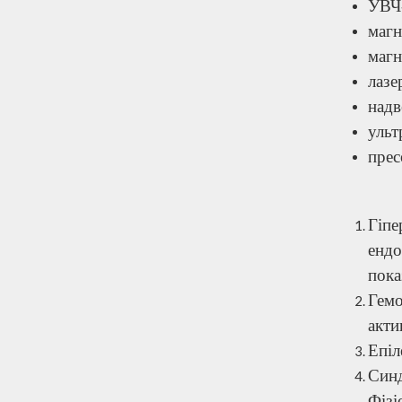
УВЧ-
магн
магн
лазе
надв
ульт
прес
Гіп
ендо
пока
Гемо
акти
Епіл
Синд
Фізі