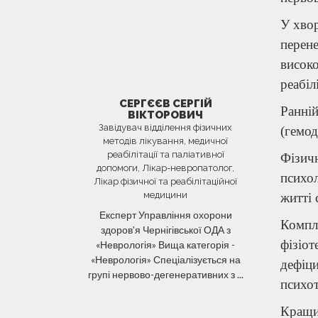
У хвор
перен
високо
реабіл
СЕРГЄЄВ СЕРГІЙ
Ранні
ВІКТОРОВИЧ
Завідувач відділення фізичних
(гемод
методів лікування, медичної
реабілітації та паліативної
Фізичн
допомоги, Лікар-невропатолог,
психол
Лікар фізичної та реабілітаційної
медицини
житті 
Експерт Управління охорони
Компл
здоров’я Чернігівської ОДА з
фізіот
«Неврологія» Вища категорія -
«Неврологія» Спеціалізується на
дефіц
групі нервово-дегенеративних з ...
психот
Кращий