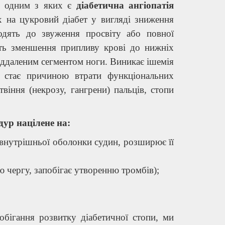
ь, одним з яких є
діабетична ангіопатія
 на цукровий діабет у вигляді зниження
водять до звуження просвіту або повної
ають зменшення припливу крові до нижніх
віддаленим сегментом ноги. Виникає ішемія
ка стає причиною втрати функціональних
віння (некрозу, гангрени) пальців, стопи
ур націлене на:
внутрішньої оболонки судин, розширює її
ою чергу, запобігає утворенню тромбів);
обігання розвитку діабетичної стопи, ми