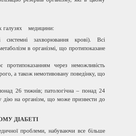
их галузях медицини:
і системні захворювання крові). Всі
метаболізм в організмі, що протипоказане
 є протипоказанням через неможливість
рого, а також немотивовану поведінку, що
 понад 26 тижнів; патологічна – понад 24
у дію на організм, що може призвести до
ОМУ ДІАБЕТІ
едичної проблеми, набуваючи все більше