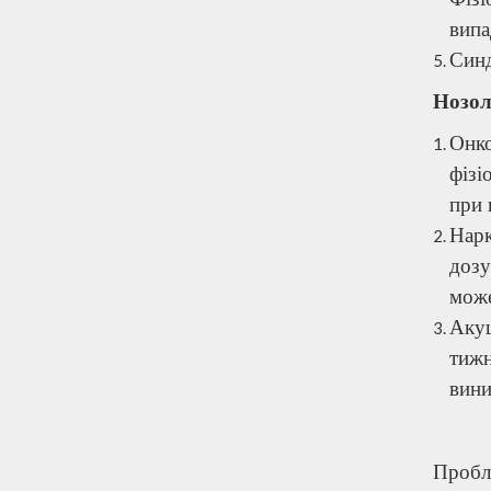
випа
Синд
Нозол
Онк
фізі
при 
Нарк
дозу
може
Акуш
тижн
вини
Пробл