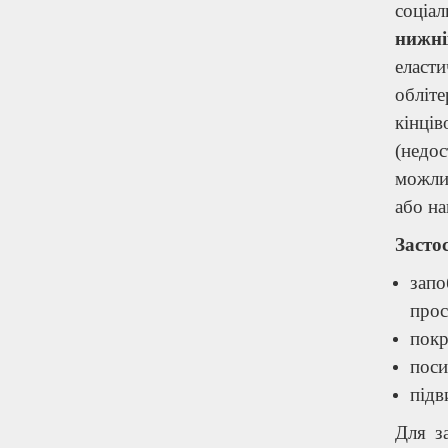
соціа
нижні
еласт
обліт
кінців
(недо
можлив
або на
Засто
запо
прос
покр
поси
підв
Для з