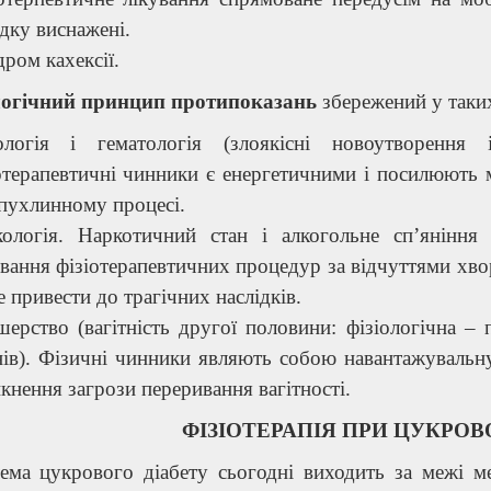
дку виснажені.
ром кахексії.
огічний принцип протипоказань
збережений у так
ологія і гематологія (злоякісні новоутворення 
отерапевтичні чинники є енергетичними і посилюють 
пухлинному процесі.
ологія. Наркотичний стан і алкогольне сп’яніння
вання фізіотерапевтичних процедур за відчуттями хво
 привести до трагічних наслідків.
ерство (вагітність другої половини: фізіологічна –
ів). Фізичні чинники являють собою навантажувальн
кнення загрози переривання вагітності.
ФІЗІОТЕРАПІЯ ПРИ ЦУКРОВ
ема цукрового діабету сьогодні виходить за межі м