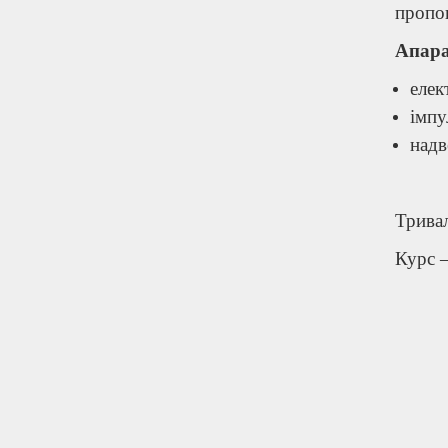
пропон
Апара
елек
імпу
надв
Тривал
Курс 