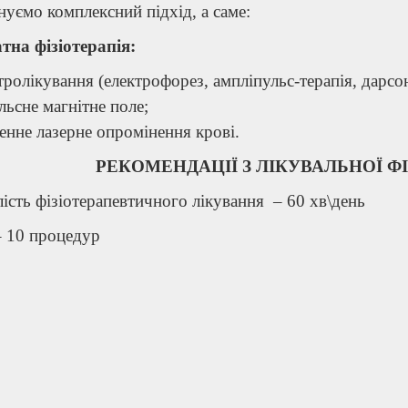
уємо комплексний підхід, а саме:
тна фізіотерапія:
тролікування (електрофорез, ампліпульс-терапія, дарсон
льсне магнітне поле;
енне лазерне опромінення крові.
РЕКОМЕНДАЦІЇ З ЛІКУВАЛЬНОЇ Ф
ість фізіотерапевтичного лікування – 60 хв\день
– 10 процедур