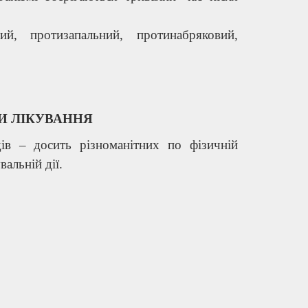
й, протизапальний, протинабряковий,
И ЛІКУВАННЯ
дів – досить різноманітних по фізичній
вальній дії.