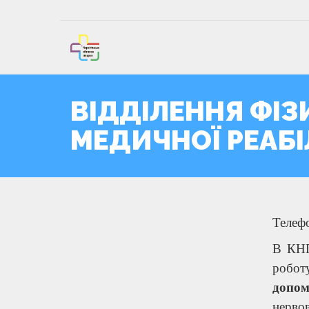
ВІДДІЛЕННЯ ФІЗ
МЕДИЧНОЇ РЕАБІ
Телефо
В КНП
робот
допом
нервов