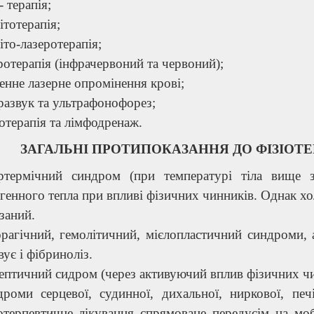
 терапія;
ітотерапія;
іто-лазеротерапія;
ротерапія (інфрачервоний та червоний);
енне лазерне опромінення крові;
развук та ультрафонофорез;
отерапія та лімфодренаж.
ЗАГАЛЬНІ ПРОТИПОКАЗАННЯ ДО ФІЗІОТ
ертермічний синдром (при температурі тіла вище 
генного тепла при впливі фізичних чинників. Однак хо
заний.
рагічний, гемолітичний, мієлопластичний синдроми, 
вує і фібриноліз.
ептичний сидром (через активуючий вплив фізичних чи
роми серцевої, судинної, дихальної, ниркової, печі
отерпевтичне лікування спрямоване передусім на моб