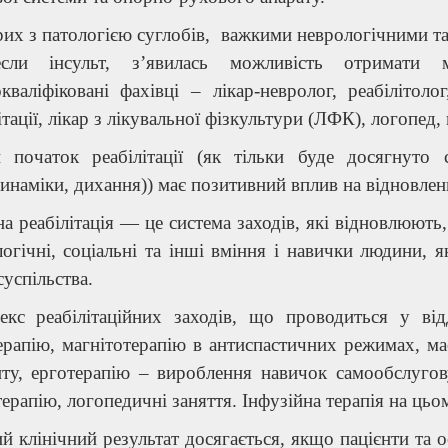
их з патологією суглобів, важкими неврологічними та
если інсульт, з’явилась можливість отримати 
кваліфіковані фахівці – лікар-невролог, реабілітоло
ітації, лікар з лікувальної фізкультури (ЛФК), логопед,
й початок реабілітації (як тільки буде досягнуто с
инаміки, дихання)) має позитивний вплив на відновлен
а реабілітація — це система заходів, які відновлюють
огічні, соціальні та інші вміння і навички людини, 
суспільства.
екс реабілітаційних заходів, що проводиться у відд
ерапію, магнітотерапію в антиспастичних режимах, ма
иту, ерготерапію – вироблення навичок самообслугов
ерапію, логопедичні заняття. Інфузійна терапія на цьом
 клінічний результат досягається, якщо пацієнти та ос