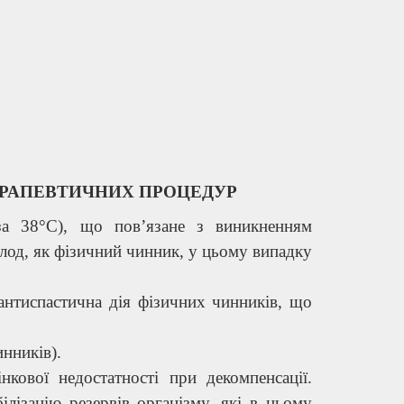
ЕРАПЕВТИЧНИХ ПРОЦЕДУР
за 38°С), що пов’язане з виникненням
лод, як фізичний чинник, у цьому випадку
антиспастична дія фізичних чинників, що
нників).
нкової недостатності при декомпенсації.
ілізацію резервів організму, які в цьому