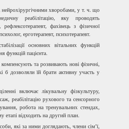
 нейрохірургічними хворобами, у т. ч. що
медичну реабілітацію, яку проводять
г, рефлексотерапевт, фахівець з фізичної
 психолог, ерготерапевт, психотерапевт.
табілізації основних вітальних функцій
ня функцій пацієнта.
, компенсують та розвивають нові фізичні,
які б дозволяли їй брати активну участь у
іленні включає лікувальну фізкультуру,
саж, реабілітацію рухового та сенсорного
ування, робота на тренувальних стендах,
у етапі відходить на другий план.
оби, які за ними доглядають, члени сім’ї,