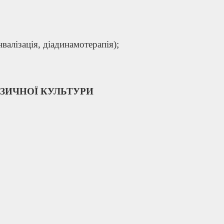
валізація, діадинамотерапія);
ІЗИЧНОЇ КУЛЬТУРИ