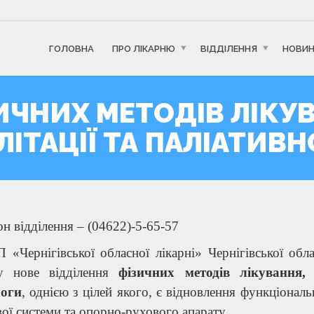
ГОЛОВНА
ПРО ЛІКАРНЮ
ВІДДІЛЕННЯ
НОВИ
ИЧНИХ МЕТОДІВ ЛІКУ
ЛІТАЦІЇ ТА ПАЛІАТИВ
н відділення – (04622)-5-65-57
 «Чернігівської обласної лікарні» Чернігівської обл
у нове відділення
ф
ізичних
м
етодів
л
ікування,
оги
, однією з цілей якого, є відновлення функціонал
ої системи та опорно-рухового апарату.