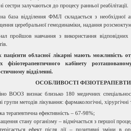
і сестри залучаються до процесу ранньої реабілітації.
чна база відділення ФМЛ складається з необхідної а
ення церебральної гемодинаміки, надання розсмоктуюч
нал пройшов навчання з використання відповідних ме
тів.
 пацієнти обласної лікарні мають можливість от
х фізіотерапевтичного кабінету розташованом
остичному відділенні.
ОСОБЛИВОСТІ ФІЗІОТЕРАПЕВТ
йно ВООЗ визнає близько 180 медичних спеціальнос
і групи методів лікування: фармакологічні, хірургічні 
ка терапевтична ефективність – 67-98%;
ащення стану організму – відмічається з першої проце
терігається ефект після дії – позитивні зміни в ор