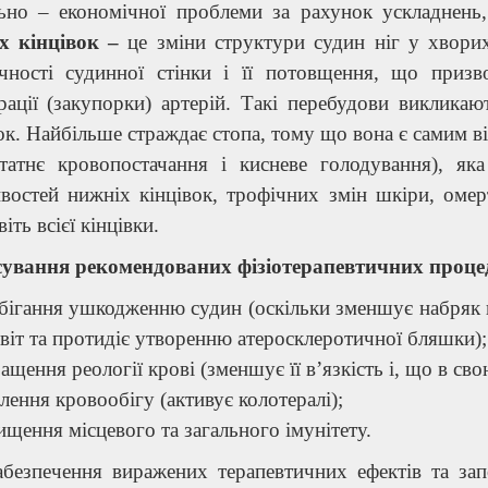
льно – економічної проблеми за рахунок ускладнен
х кінцівок –
це зміни структури судин ніг у хворих
ичності судинної стінки і її потовщення, що приз
ерації (закупорки) артерій. Такі перебудови виклик
ок. Найбільше страждає стопа, тому що вона є самим 
статнє кровопостачання і кисневе голодування), я
остей нижніх кінцівок, трофічних змін шкіри, омерт
віть всієї кінцівки.
сування рекомендованих фізіотерапевтичних процед
бігання ушкодженню судин (оскільки зменшує набряк 
віт та протидіє утворенню атеросклеротичної бляшки);
ащення реології крові (зменшує її в’язкість і, що в св
лення кровообігу (активує колотералі);
ищення місцевого та загального імунітету.
абезпечення виражених терапевтичних ефектів та зап