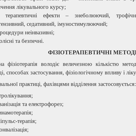
нчення лікувального курсу;
кі терапевтичні ефекти – знеболюючий, трофічни
тензивний, седативний, імуностимулюючий;
процедури неінвазивні;
олісні та безпечні.
ФІЗІОТЕРАПЕВТИЧНІ МЕТОД
на фізіотерапія володіє величезною кількістю мето
і, способах застосування, фізіологічному впливу і ліку
вальної практиці, фахівцями відділення застосовується:
тролікування;
ванізація та електрофорез;
инамотерапія;
іпульс-терапія;
онвалізація;