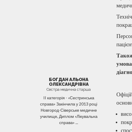
медичн
Техні
покращ
Персо
пацієн
Також
умова
діагн
БОГДАН АЛЬОНА
ОЛЕКСАНДРІВНА
Сестра медична старша
Офіці
II категорія - «Сестринська
основн
справа» Закінчила у 2013 році
Новгород-Сіверське медичне
висо
училище, Диплом «Лікувальна
покр
справа» ...
спос