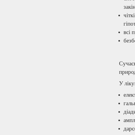
закі
чіт
гіпо
всі 
безб
Сучас
природ
У ліку
елек
галь
діад
ампл
дарс