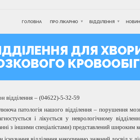
ГОЛОВНА
ПРО ЛІКАРНЮ
ВІДДІЛЕННЯ
НОВИ
ІДДІЛЕННЯ ДЛЯ ХВОР
ЗКОВОГО КРОВООБІГ
н відділення – (04622)-5-32-59
ююча патологія нашого відділення – порушення мозко
агностується і лікується у неврологічному відділен
нні з іншими спеціалістами) представлений широким 
и існування відділення накопичено значний досвід у ді