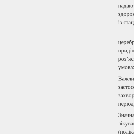
надаю
здоров
із ста
цереб
приділ
роз’я
умова
Важли
засто
захвор
період
Значна
лікув
(полік