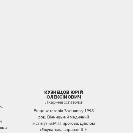
КУЗНЕЦОВ ЮРІЙ
ОЛЕКСІЙОВИЧ
Лікар-невропатолог
р-
Вища категорія Закінчив у 1993
році Вінницький медичний
и
інститут ім.М.І.Пирогова, Диплом
Вища
«Лікувальна справа» ШН