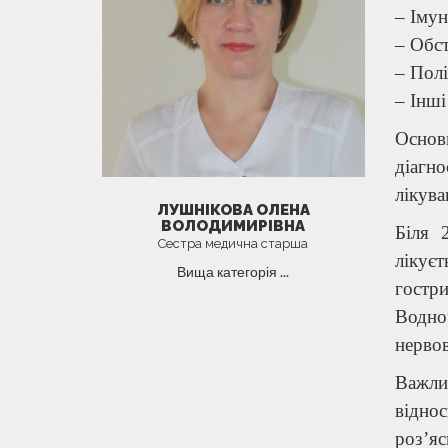
– Імун
– Обст
– Полі
– Інші
Основн
діагн
лікува
ЛУШНІКОВА ОЛЕНА
ВОЛОДИМИРІВНА
Біля 
Сестра медична старша
лікуєт
Вища категорія ...
гостр
Водно
нервов
Важли
віднос
роз’я