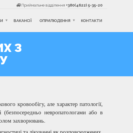
Приймальне відділення
+380(4622) 5-35-20
НИ
ВАКАНСІЇ
ОПРИЛЮДЕННЯ
КОНТАКТИ
ИХ З
У
вого кровообігу, але характер патології,
ні (безпосередньо невропатологами або в
колом захворювань.
агностиці та лікуванні як розповсюджених,