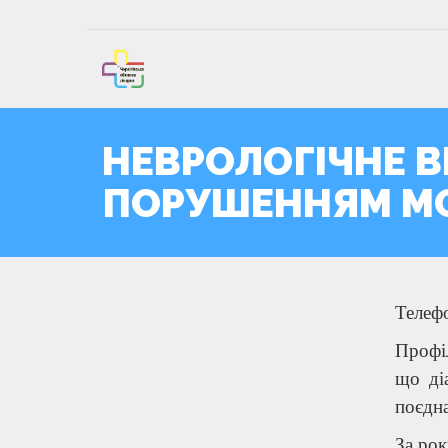
НЕВРОЛОГІЧНЕ В
ПОРУШЕННЯМ МО
Телефо
Профіл
що ді
поєдна
За рок