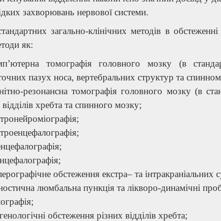
рідких захворювань нервової системи.
стандартних загально-клінічних методів в обстеженн
етоди як:
п’ютерна томографія головного мозку (в станда
очних пазух носа, вертебральних структур та спинном
нітно-резонансна томографія головного мозку (в ста
 відділів хребта та спинного мозку;
тронейроміографія;
троенцефалографія;
нцефалографія;
нцефалографія;
ерографічне обстеження екстра– та інтракраніальних с
ностична люмбальна пункція та лікворо-динамічні про
ографія;
генологічні обстеження різних відділів хребта;