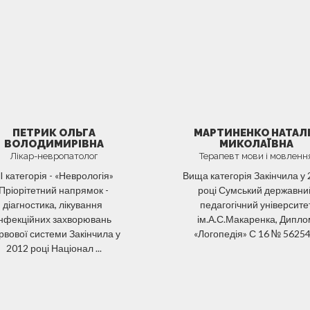
ПЕТРИК ОЛЬГА
МАРТИНЕНКО НАТАЛ
ВОЛОДИМИРІВНА
МИКОЛАЇВНА
Лікар-невропатолог
Терапевт мови і мовленн
I категорія - «Неврологія»
Вища категорія Закінчила у
Пріорітетний напрямок -
році Сумський державни
діагностика, лікування
педагогічний університе
інфекційних захворювань
ім.А.С.Макаренка, Дипл
рвової системи Закінчила у
«Логопедія» С 16 № 56254 .
2012 році Націонал ...