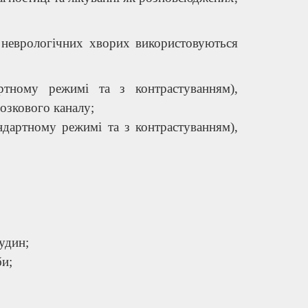
і неврологічних хворих використовуються
ртному режимі та з контрастуванням),
озкового каналу;
ндартному режимі та з контрастуванням),
удин;
би;