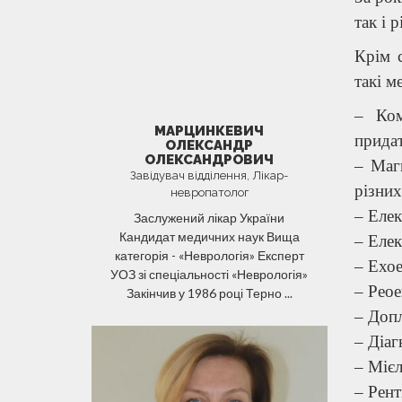
так і 
Крім 
такі м
– Ком
МАРЦИНКЕВИЧ
придат
ОЛЕКСАНДР
ОЛЕКСАНДРОВИЧ
– Маг
Завідувач відділення, Лікар-
різних
невропатолог
– Елек
Заслужений лікар України
Кандидат медичних наук Вища
– Елек
категорія - «Неврологія» Експерт
– Ехое
УОЗ зі спеціальності «Неврологія»
– Реое
Закінчив у 1986 році Терно ...
– Допл
– Діаг
– Мієл
– Рент