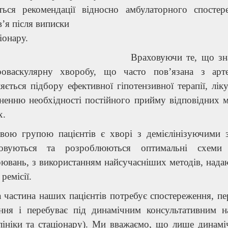
ться рекомендації відносно амбулаторного спостер
’я після виписки
ціонару.
Враховуючи те, що зна
роваскулярну хворобу, що часто пов’язана з арте
яється підбору ефективної гіпотензивної терапії, лік
сненню необхідності постійного прийму відповідних 
х.
вою групою пацієнтів є хворі з демієлінізуючими 
совуються та розроблюються оптимальні схеми л
ювань, з використанням найсучасніших методів, надаю
 ремісії.
 частина наших пацієнтів потребує спостереження, п
ання і перебуває під динамічним консультативним на
лініки та стаціонару). Ми вважаємо, що лише динаміч