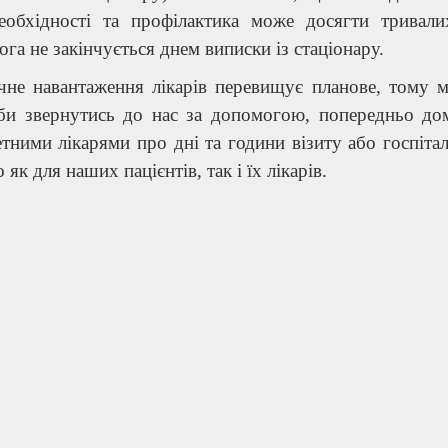
еобхідності та профілактика може досягти тривали
га не закінчується днем виписки із стаціонару.
чне навантаження лікарів перевищує планове, тому м
 би звернутись до нас за допомогою, попередньо дом
тними лікарями про дні та години візиту або госпіта
 як для наших пацієнтів, так і їх лікарів.