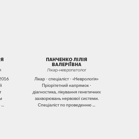
ІЯ
ПАНЧЕНКО ЛІЛІЯ
ВАЛЕРІЇВНА
я
Лікар-невропатолог
 2016
Лікар - спеціаліст - «Неврологія»
й
Пріорітетний напрямок -
т
діагностика, лікування генетичних
ом
захворювань нервової системи.
..
Спеціаліст по проведенню ...