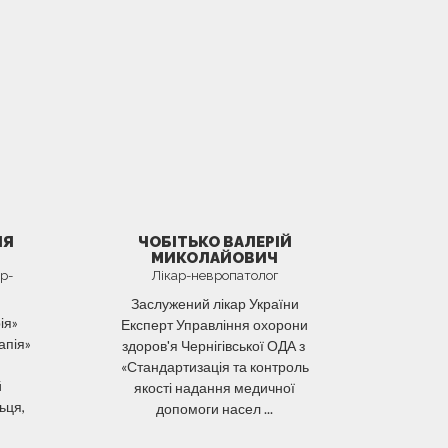
ІЯ
ЧОБІТЬКО ВАЛЕРІЙ
МИКОЛАЙОВИЧ
р-
Лікар-невропатолог
Заслужений лікар України
ія»
Експерт Управління охорони
апія»
здоров'я Чернігівської ОДА з
«Стандартизація та контроль
й
якості надання медичної
ьця,
допомоги насел ...