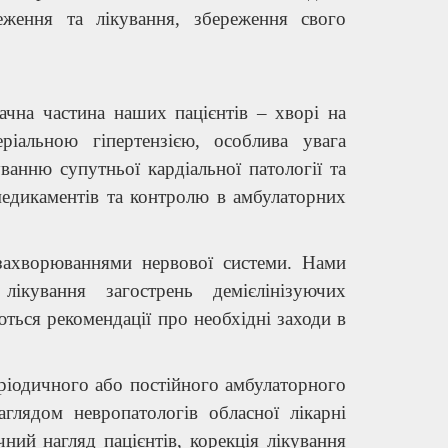
еження та лікування, збереження свого
чна частина наших пацієнтів – хворі на
ріальною гіпертензією, особлива увага
уванню супутньої кардіальної патології та
медикаментів та контролю в амбулаторних
захворюваннями нервової системи. Нами
ікування загострень демієлінізуючих
ться рекомендації про необхідні заходи в
еріодичного або постійного амбулаторного
глядом невропатологів обласної лікарні
ний нагляд пацієнтів, корекція лікування