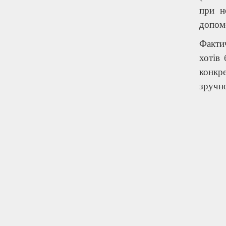
при н
допомо
Факти
хотів
конкре
зручно