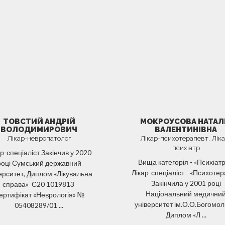
ТОВСТИЙ АНДРІЙ
МОКРОУСОВА НАТАЛ
ВОЛОДИМИРОВИЧ
ВАЛЕНТИНІВНА
Лікар-невропатолог
Лікар-психотерапевт, Ліка
психіатр
р-спеціаліст Закінчив у 2020
Вища категорія - «Психіатр
році Сумський державний
Лікар-спеціаліст - «Психотер
ерситет, Диплом «Лікувальна
Закінчила у 2001 році
справа» С20 1019813
Національний медични
ертифікат «Неврологія» №
університет ім.О.О.Богомол
05408289/01 ...
Диплом «Л ...