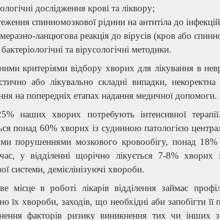
ологічні дослідження крові та ліквору;
еження спинномозкової рідини на антитіла до інфекційн
меразно-ланцюгова реакція до вірусів (кров або спинн
 бактеріологічні та вірусологічні методики.
ими критеріями відбору хворих для лікування в невро
остично або лікувально складні випадки, некоректна 
ння на попередніх етапах надання медичної допомоги.
25% наших хворих потребують інтенсивної терапії
ься понад 60% хворих із судинною патологією централ
ими порушеннями мозкового кровообігу, понад 18% 
час, у відділенні щорічно лікується 7-8% хворих
ої системи, демієлінізуючі хвороби.
ве місце в роботі лікарів відділення займає профіл
но їх хвороби, заходів, що необхідні аби запобігти її
снення факторів ризику виникнення тих чи інших з