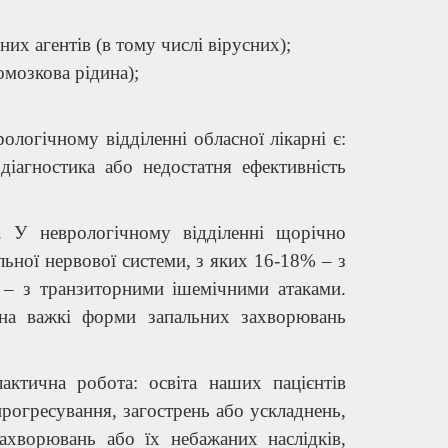
их агентів (в тому числі вірусних);
омозкова рідина);
логічному відділенні обласної лікарні є:
діагностика або недостатня ефективність
. У неврологічному відділенні щорічно
ьної нервової системи, з яких 16-18% – з
– з транзиторними ішемічними атаками.
 на важкі форми запальних захворювань
актична робота: освіта наших пацієнтів
 прогресування, загострень або ускладнень,
ахворювань або їх небажаних наслідків,