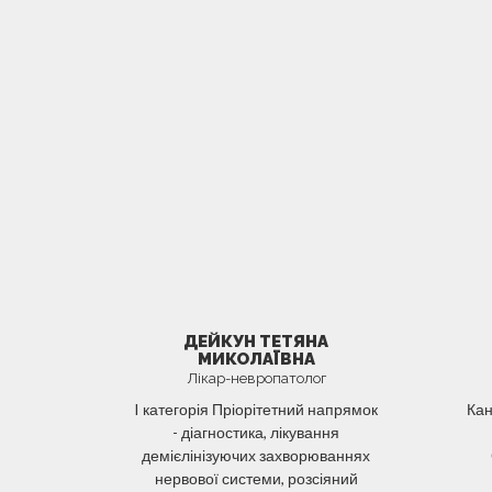
ДЕЙКУН ТЕТЯНА
МИКОЛАЇВНА
Лікар-невропатолог
I категорія Пріорітетний напрямок
Кан
- діагностика, лікування
демієлінізуючих захворюваннях
нервової системи, розсіяний