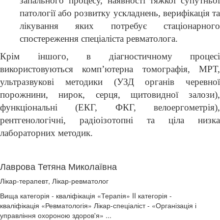
запального процесу, наявності тяжкої супутньої
патології або розвитку ускладнень, верифікація та
лікування яких потребує стаціонарного
спостереження спеціаліста ревматолога.
Крім іншого, в діагностичному процесі
використовуються комп’ютерна томографія, МРТ,
ультразвукові методики (УЗД органів черевної
порожнини, нирок, серця, щитовидної залози),
функціональні (ЕКГ, ФКГ, велоергометрія),
рентгенологічні, радіоізотопні та ціла низка
лабораторних методик.
Лаврова Тетяна Миколаївна
Лікар-терапевт, Лікар-ревматолог
Вища категорія - кваліфікація «Терапія» II категорія -
кваліфікація «Ревматологія» Лікар-спеціаліст - «Організація і
управління охороною здоров'я» ...