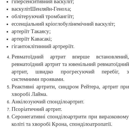
гіперсенситивний васкуліт;
васкулітШенляйн-Геноха;
облітеруючий тромбангіїт;
ессенціальний кріоглобулінемічний васкуліт;
артеріїт Такаясу;
артеріїт Кавасакі;
гігантоклітинний артреріїт.
Ревматоїдний артрит вперше встановлений,
ревматоїдний артрит та ювенільний ревматоїдний
артрит, швидко прогресуючий перебіг, з
системними проявами.
Реактивні артрити, синдром Рейтера, артрит при
хворобі Лайма.
Анкілозуючий спонділоартрит.
Псоріатичний артрит.
Серонегативні спонділоартрити при виразковому
коліті та хворобі Крона, спонділоатропатії.