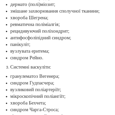
дермато (полі)міозит;
змішане захворювання сполучної тканини;
хвороба Шегрена;
ревматична поліміалгія;
рецидивуючий поліхондрит;
антифосфоліпідний синдром;
панікуліт;
вузлувата еритема;
синдром Рейно.
Системні васкуліти:
гранулематоз Вегенера;
синдром Гудпасчера;
вузликовий поліартеріїт;
мікроскопічний поліангіїт;
хвороба Бехчета;
синдром Чарга-Строса;