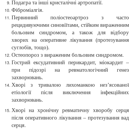
Подагра та інші кристалічні артропатії.
Фіброміалгія.
Первинний поліостеоартроз з часто
рецидивуючими синовіїтами, стійким вираженним
больовим синдромом, а також для відбору
хворих на оперативне лікування (протезування
суглобів, тощо).
Остеопороз з вираженим больовим синдромом.
Гострий ексудативний перикардит, міокардит –
при підозрі на ревматологічний генез
захворювань.
Хворі з тривалою лихоманкою нез’ясованої
етіології після виключення інфекційних
захворювань.
Хворі на хронічну ревматичну хворобу серця
після оперативного лікування – протезування вад
серця.