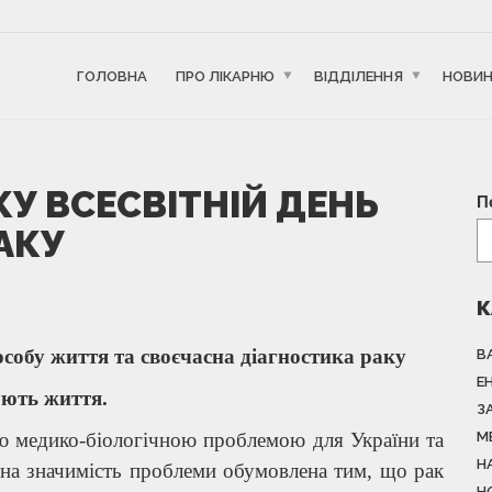
ГОЛОВНА
ПРО ЛІКАРНЮ
ВІДДІЛЕННЯ
НОВИ
КУ ВСЕСВІТНІЙ ДЕНЬ
П
АКУ
К
особу життя
та своєчасна діагностика раку
В
Е
ють життя.
З
ю медико-біологічною проблемою для України та
М
Н
ічна значимість проблеми обумовлена тим, що рак
Н