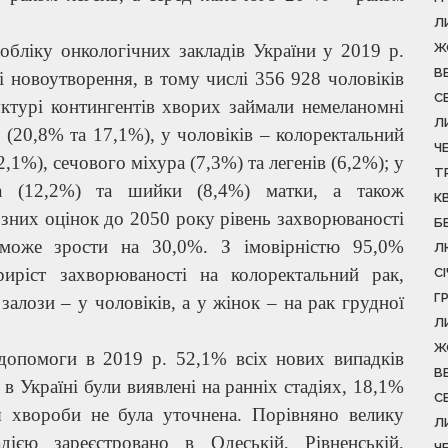
Л
обліку онкологічних закладів України у 2019 р.
Ж
В
і новоутворення, в тому числі 356 928 чоловіків
С
уктурі контингентів хворих займали немеланомні
Л
 (20,8% та 17,1%), у чоловіків – колоректальний
Ч
2,1%), сечового міхура (7,3%) та легенів (6,2%); у
Т
ла (12,2%) та шийки (8,4%) матки, а також
К
озних оцінок до 2050 року рівень захворюваності
Б
і може зрости на 30,0%. З імовірністю 95,0%
Л
риріст захворюваності на колоректальний рак,
С
Г
залози – у чоловіків, а у жінок – на рак грудної
Л
Ж
 допомоги в 2019 р. 52,1% всіх нових випадків
В
в Україні були виявлені на ранніх стадіях, 18,1%
С
ія хвороби не була уточнена. Порівняно велику
Л
дією зареєстровано в Одеській, Рівненській,
Ч