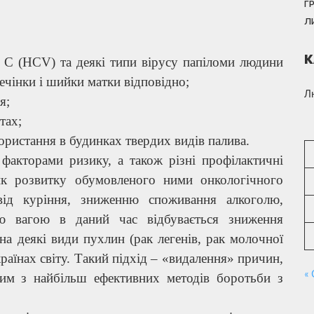
Г
Л
К
у С (HCV) та деякі типи вірусу папіломи людини
чінки і шийки матки відповідно;
Л
я;
тах;
користання в будинках твердих видів палива.
факторами ризику, а також різні профілактичні
к розвитку обумовленого ними онкологічного
від куріння, зниженню споживання алкоголю,
ю вагою в даний час відбувається зниження
 на деякі види пухлин (рак легенів, рак молочної
раїнах світу. Такий підхід – «видалення» причин,
« 
им з найбільш ефективних методів боротьби з