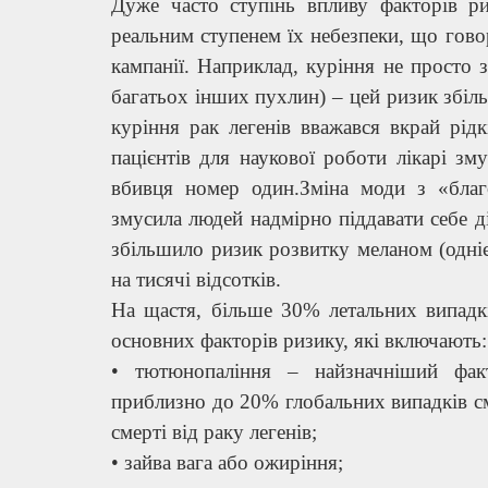
Дуже часто ступінь впливу факторів ри
реальним ступенем їх небезпеки, що гово
кампанії. Наприклад, куріння не просто з
багатьох інших пухлин) – цей ризик збі
куріння рак легенів вважався вкрай рід
пацієнтів для наукової роботи лікарі зм
вбивця номер один.Зміна моди з «благ
змусила людей надмірно піддавати себе ді
збільшило ризик розвитку меланом (одніє
на тисячі відсотків.
На щастя, більше 30% летальних випадк
основних факторів ризику, які включають:
• тютюнопаління – найзначніший фак
приблизно до 20% глобальних випадків см
смерті від раку легенів;
• зайва вага або ожиріння;