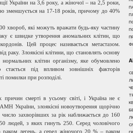
ії України на 3,6 року, а жіночої – на 2,5 роки,
П
ією зменшується на 17-18 років, причому до 40%
П
П
100 хвороб, які можуть вражати будь-яку частину
П
раку є швидке утворення аномальних клітин, що
П
кордонів. Цей процес називається метастазом.
Ф
ід раку. Злоякісні клітини, що становлять основу
А
» нормальних клітин організму, яке обумовлено
о стається під впливом зовнішніх факторів
С
ті помилки при розподілі.
Л
Ч
Т
 причин смерті в усьому світі, і Україна не є
К
ї АМН України, злоякісні новоутворення щорічно
Б
а число захворівших за рік наближається до 160
Л
50 людей, з яких гинуть 250. Серед чоловічого
С
 раком легень, а серед жіночого 20 % – раком
Г