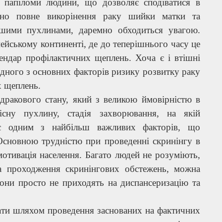
у папіломи людини, що дозволяє сподіватися в
но повне викорінення раку шийки матки та
ншими пухлинами, даремно обходиться увагою.
ейському континенті, де до теперішнього часу це
ендар профілактичних щеплень. Хоча є і втішні
одного з основних факторів ризику розвитку раку
х щеплень.
едракового стану, який з великою ймовірністю в
сну пухлину, стадія захворювання, на якій
 є одним з найбільш важливих факторів, що
сновною трудністю при проведенні скринінгу в
мотивація населення. Багато людей не розуміють,
на проходження скринінгових обстежень, можна
Вони просто не приходять на диспансеризацію та
ати шляхом проведення заснованих на фактичних