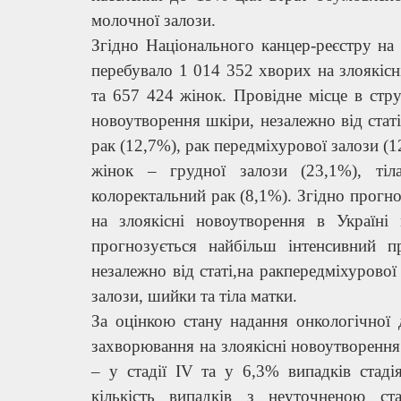
молочної залози.
Згідно Національного канцер-реєстру на 
перебувало 1 014 352 хворих на злоякісн
та 657 424 жінок. Провідне місце в стр
новоутворення шкіри, незалежно від статі
рак (12,7%), рак передміхурової залози (1
жінок – грудної залози (23,1%), ті
колоректальний рак (8,1%). Згідно прогн
на злоякісні новоутворення в Україн
прогнозується найбільш інтенсивний п
незалежно від статі,на ракпередміхурової 
залози, шийки та тіла матки.
За оцінкою стану надання онкологічної
захворювання на злоякісні новоутворення 
– у стадії IV та у 6,3% випадків стад
кількість випадків з неуточненою ста