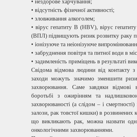
• нездорове харчування;
• відсутність фізичної активності;
• зловживання алкоголем;
• вірус гепатиту В (HBV), вірус гепатит
(ВПЛ) підвищують ризик розвитку раку пе
• іонізуюче та неіонізуюче випромінюванн
• забруднення повітря та питної води в міс
• задимленість приміщень в результаті ви
Свідома відмова людини від контакту з 
заходи можуть значимо зменшити ризи
захворювання. Саме завдяки відмові 
боротьбі з ожирінням та надлишково
захворюваності (а слідом – і смертності)
залози, рак товстої кишки) в розвинених к
що викликають рак, можна назвати одн
онкологічними захворюваннями.