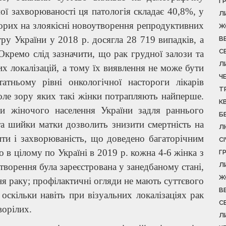
Г
ної захворюваності ця патологія складає 40,8%, у
Л
ворих на злоякісні новоутворення репродуктивних
Ж
ру України у 2018 р. досягла 28 719 випадків, а
В
С
 Окремо слід зазначити, що рак грудної залози та
Л
х локалізацій, а тому їх виявлення не може бути
Ч
тньому рівні онкологічної настороги лікарів
Т
поле зору яких такі жінки потрапляють найперше.
К
и жіночого населення України задля раннього
Б
та шийки матки дозволить знизити смертність на
Л
ити і захворюваність, що доведено багаторічним
С
о в цілому по Україні в 2019 р. кожна 4-6 жінка з
Г
Л
творення була зареєстрована у занедбаному стані,
Ж
ня раку; профілактичні огляди не мають суттєвого
В
 оскільки навіть при візуальних локалізаціях рак
С
ворілих.
Л