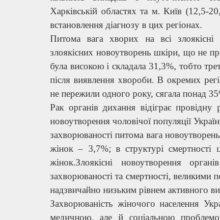
Харківській областях та м. Київ (12,5-2
встановлення діагнозу в цих регіонах.
Питома вага хворих на всі злоякісні
злоякісних новоутворень шкіри, що не пр
була високою і складала 31,3%, тобто тр
після виявлення хвороби. В окремих регі
не пережили одного року, сягала понад 3
Рак органів дихання відіграє провідну 
новоутворення чоловічої популяції Україн
захворюваності питома вага новоутворень
жінок – 3,7%; в структурі смертності 
жінок.Злоякісні новоутворення орган
захворюваності та смертності, великими по
надзвичайно низьким рівнем активного ви
Захворюваність жіночого населення Укр
медичною, але й соціальною проблемо