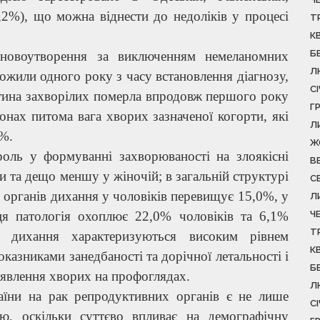
0,2%), що можна віднести до недоліків у процесі
Т
К
Б
 новоутворення за виключенням немеланомних
Л
ожили одного року з часу встановлення діагнозу,
С
етина захворілих померла впродовж першого року
Г
онах питома вага хворих зазначеної когорти, які
Л
5%.
Ж
роль у формуванні захворюваності на злоякісні
В
и та дещо меншу у жіночій; в загальній структурі
С
 органів дихання у чоловіків перевищує 15,0%, у
Л
ця патологія охоплює 22,0% чоловіків та 6,1%
Ч
Т
ів дихання характеризуються високим рівнем
К
казниками занедбаності та дорічної летальності і
Б
явлення хворих на профоглядах.
Л
аїни на рак репродуктивних органів є не лише
С
ю, оскільки суттєво впливає на демографічну