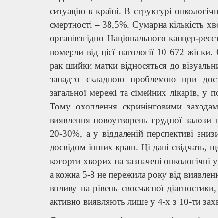
ситуацію в країні. В структурі онкологіч
смертності – 38,5%. Сумарна кількість х
органівзгідно Національного канцер-реєст
померли від цієї патології 10 672 жінки.
рак шийки матки відносяться до візуальни
занадто складною проблемою при доста
загальної мережі та сімейних лікарів, у 
Тому охоплення скринінговими заходам
виявлення новоутворень грудної залози 
20-30%, а у віддаленій перспективі зниз
досвідом інших країн. Ці дані свідчать, щ
когорти хворих на зазначені онкологічні у
а кожна 5-8 не пережила року від виявлен
впливу на рівень своєчасної діагностики,
активно виявляють лише у 4-х з 10-ти зах