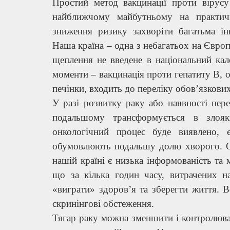
Простий метод вакцинації проти вірус
найближчому майбутньому на практич
зниження ризику захворіти багатьма і
Наша країна – одна з небагатьох на Європ
щеплення не введене в національний кал
моменти – вакцинація проти гепатиту В, 
печінки, входить до переліку обов’язкови
У разі розвитку раку або наявності пер
подальшому трансформується в злоякі
онкологічний процес буде виявлено,
обумовлюють подальшу долю хворого. О
нашій країні є низька інформованість та 
що за кілька годин часу, витрачених 
«виграти» здоров’я та зберегти життя. 
скринінгові обстеження.
Тягар раку можна зменшити і контролюв