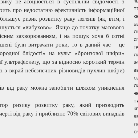
зику не асоціюється в суспільній свідомості з
Ч
Т
рить про недостатню ефективність інформаційної
К
більшує ризик розвитку раку легенів (як, втім, і
Б
льшується «вибухово». Якщо до початку масового
Л
кісним захворюванням, і на пошук хоча б сотні
С
ушені були витрачати роки, то в даний час – це
Г
ородної блідості» на культ «бронзової шкіри»
Л
ї ультрафіолету, що за відносно короткий термін
Ж
ї з вкрай небезпечних різновидів пухлин шкіри)
В
С
Л
ів від раку можна запобігти шляхом уникнення
Ч
Т
тор ризику розвитку раку, який призводить
К
ерті від раку і приблизно 70% світових випадків
Б
Л
С