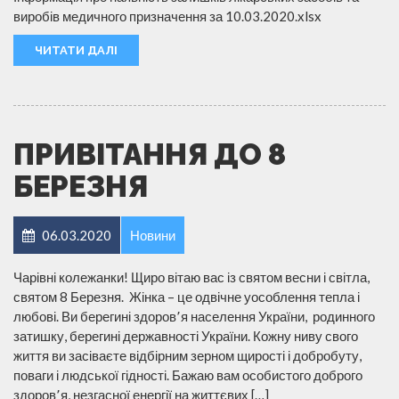
виробів медичного призначення за 10.03.2020.xlsx
ЧИТАТИ ДАЛІ
ПРИВІТАННЯ ДО 8
БЕРЕЗНЯ
06.03.2020
Новини
Чарівні колежанки! Щиро вітаю вас із святом весни і світла,
святом 8 Березня. Жінка – це одвічне уособлення тепла і
любові. Ви берегині здоров՚я населення України, родинного
затишку, берегині державності України. Кожну ниву свого
життя ви засіваєте відбірним зерном щирості і добробуту,
поваги і людської гідності. Бажаю вам особистого доброго
здоров՚я, незгасної енергії на життєвих […]