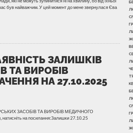
ади, які не можуть зупинитися ні на хвилину, бо від їхньої
Б
 час був найважчим. У цей момент до мене звернулася Єва
Л
С
Г
Л
Ж
В
С
АЯВНІСТЬ ЗАЛИШКІВ
Л
В ТА ВИРОБІВ
Ч
Т
ЕННЯ НА 27.10.2025
К
Б
Л
С
РСЬКИХ ЗАСОБІВ ТА ВИРОБІВ МЕДИЧНОГО
Г
натисніть на посилання:Залишки 27.10.25
Л
Ж