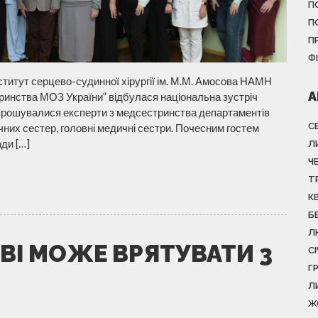
П
П
П
Ф
ститут серцево-судинної хірургії ім. М.М. Амосова НАМН
А
тринства МОЗ України” відбулася національна зустріч
апрошувалися експерти з медсестринства департаментів
С
чних сестер, головні медичні сестри. Почесним гостем
ди […]
Л
Ч
Т
К
Б
Л
ВІ МОЖЕ ВРЯТУВАТИ 3
С
Г
Л
Ж