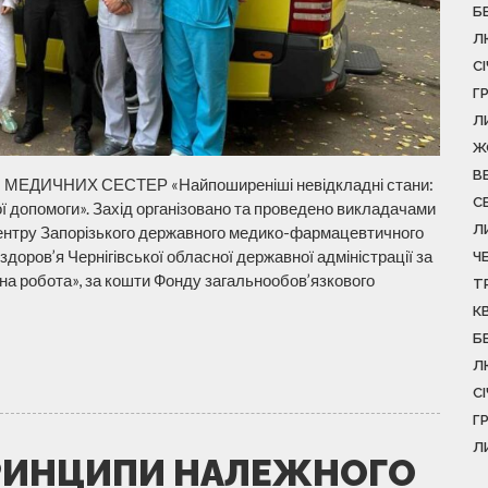
Б
Л
С
Г
Л
Ж
В
ЕДИЧНИХ СЕСТЕР «Найпоширеніші невідкладні стани:
С
ї допомоги». Захід організовано та проведено викладачами
Л
центру Запорізького державного медико-фармацевтичного
здоров’я Чернігівської обласної державної адміністрації за
Ч
а робота», за кошти Фонду загальнообов’язкового
Т
К
Б
Л
С
Г
Л
ПРИНЦИПИ НАЛЕЖНОГО