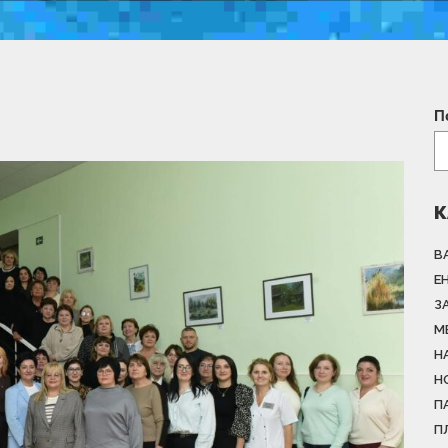
П
К
В
Е
З
М
Н
Н
П
П