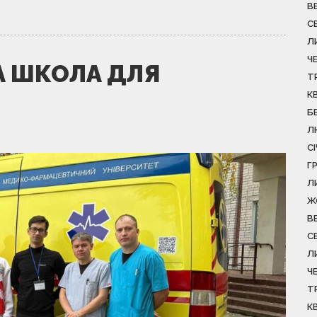
В
С
Л
Ч
А ШКОЛА ДЛЯ
Т
К
Б
Л
С
Г
Л
Ж
В
С
Л
Ч
Т
К