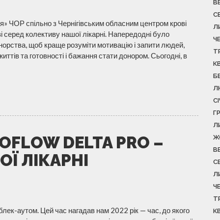
В
С
я» ЧОР спільно з Чернігівським обласним центром крові
Л
і серед колективу нашої лікарні. Напередодні було
Ч
орства, щоб краще розуміти мотивацію і запити людей,
Т
ттів та готовності і бажання стати донором. Сьогодні, в
К
Б
Л
С
Г
Л
COFLOW DELTA PRO –
Ж
В
Ї ЛІКАРНІ
С
Л
Ч
Т
ек-аутом. Цей час нагадав нам 2022 рік — час, до якого
К