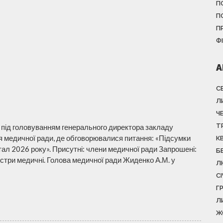
П
П
П
Ф
А
С
Л
Ч
Т
ні під головуванням генерального директора закладу
 медичної ради, де обговорювалися питання: «Підсумки
К
артал 2026 року». Присутні: члени медичної ради Запрошені:
Б
сестри медичні. Голова медичної ради Жиденко А.М. у
Л
С
Г
Л
Ж