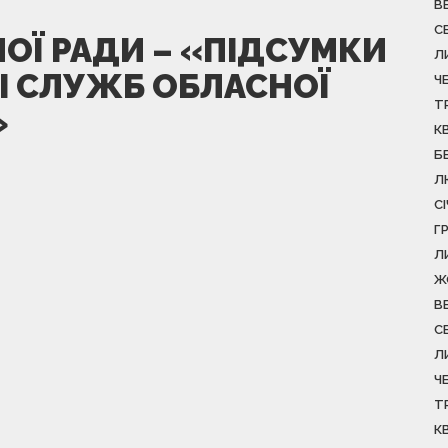
В
С
ОЇ РАДИ – «ПІДСУМКИ
Л
 І СЛУЖБ ОБЛАСНОЇ
Ч
Т
»
К
Б
Л
С
Г
Л
Ж
В
С
Л
Ч
Т
К