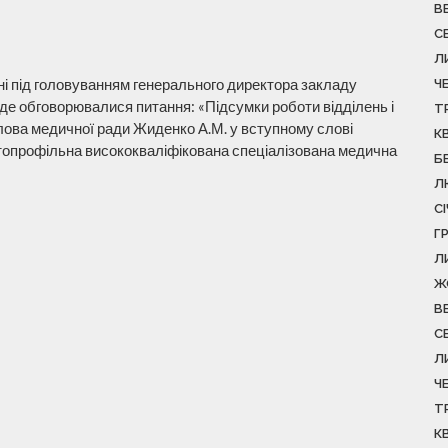
В
С
Л
рні під головуванням генерального директора закладу
Ч
де обговорювалися питання: «Підсумки роботи відділень і
Т
олова медичної ради Жиденко А.М. у вступному слові
К
атопрофільна висококваліфікована спеціалізована медична
Б
Л
С
Г
Л
Ж
В
С
Л
Ч
Т
К