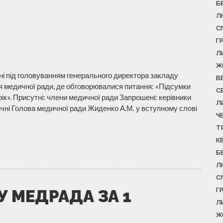
Б
Л
С
Г
Л
Ж
рні під головуванням генерального директора закладу
В
 медичної ради, де обговорювалися питання: «Підсумки
С
рік». Присутні: члени медичної ради Запрошені: керівники
Л
дичні Голова медичної ради Жиденко А.М. у вступному слові
Ч
Т
К
Б
Л
С
Г
У МЕДРАДА ЗА 1
Л
Ж