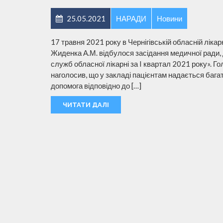
25.05.2021
НАРАДИ
Новини
17 травня 2021 року в Чернігівській обласній ліка
Жиденка А.М. відбулося засідання медичної ради, 
служб обласної лікарні за I квартал 2021 року». Г
наголосив, що у закладі пацієнтам надається баг
допомога відповідно до […]
ЧИТАТИ ДАЛІ