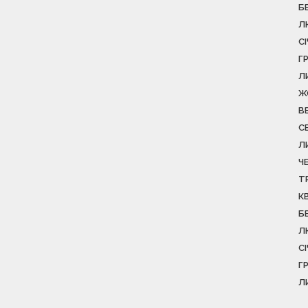
Б
Л
С
Г
Л
Ж
В
С
Л
Ч
Т
К
Б
Л
С
Г
Л