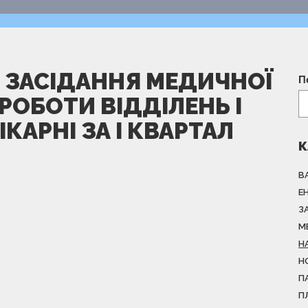
У ЗАСІДАННЯ МЕДИЧНОЇ
П
РОБОТИ ВІДДІЛЕНЬ І
КАРНІ ЗА I КВАРТАЛ
К
В
Е
З
М
Н
Н
П
П