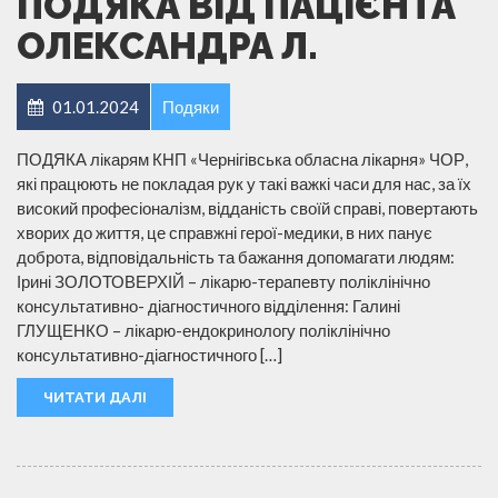
ПОДЯКА ВІД ПАЦІЄНТА
ОЛЕКСАНДРА Л.
01.01.2024
Подяки
ПОДЯКА лікарям КНП «Чернігівська обласна лікарня» ЧОР,
які працюють не покладая рук у такі важкі часи для нас, за їх
високий професіоналізм, відданість своїй справі, повертають
хворих до життя, це справжні герої-медики, в них панує
доброта, відповідальність та бажання допомагати людям:
Ірині ЗОЛОТОВЕРХІЙ – лікарю-терапевту поліклінічно
консультативно- діагностичного відділення: Галині
ГЛУЩЕНКО – лікарю-ендокринологу поліклінічно
консультативно-діагностичного […]
ЧИТАТИ ДАЛІ