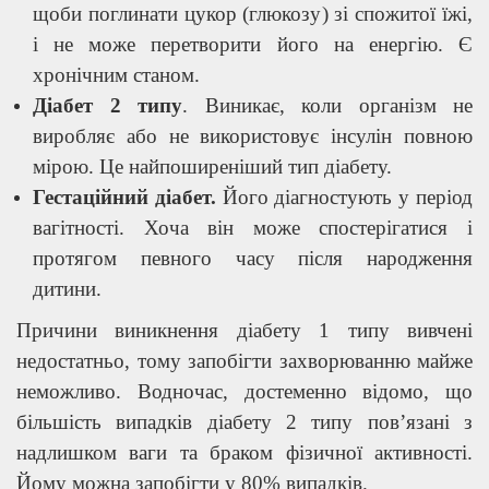
щоби поглинати цукор (глюкозу) зі спожитої їжі,
і не може перетворити його на енергію. Є
хронічним станом.
Діабет 2 типу
. Виникає, коли організм не
виробляє або не використовує інсулін повною
мірою. Це найпоширеніший тип діабету.
Гестаційний діабет.
Його діагностують у період
вагітності. Хоча він може спостерігатися і
протягом певного часу після народження
дитини.
Причини виникнення діабету 1 типу вивчені
недостатньо, тому запобігти захворюванню майже
неможливо. Водночас, достеменно відомо, що
більшість випадків діабету 2 типу пов’язані з
надлишком ваги та браком фізичної активності.
Йому можна запобігти у 80% випадків.