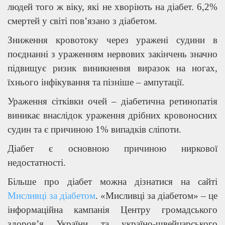
людей того ж віку, які не хворіють на діабет. 6,2%
смертей у світі пов’язано з діабетом.
Зниження кровотоку через уражені судини в
поєднанні з ураженням нервових закінчень значно
підвищує ризик виникнення виразок на ногах,
їхнього інфікування та пізніше – ампутації.
Ураження сітківки очей – діабетична ретинопатія
виникає внаслідок ураження дрібних кровоносних
судин та є причиною 1% випадків сліпоти.
Діабет є основною причиною ниркової
недостатності.
Більше про діабет можна дізнатися на сайті
Мисливці за діабетом
. «Мисливці за діабетом» – це
інформаційна кампанія Центру громадського
здоров’я України та україно-швейцарського