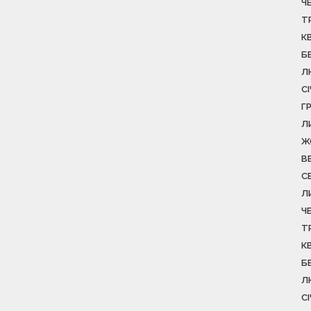
Ч
Т
К
Б
Л
С
Г
Л
Ж
В
С
Л
Ч
Т
К
Б
Л
С