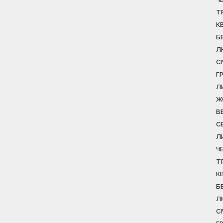
Т
К
Б
Л
С
Г
Л
Ж
В
С
Л
Ч
Т
К
Б
Л
С