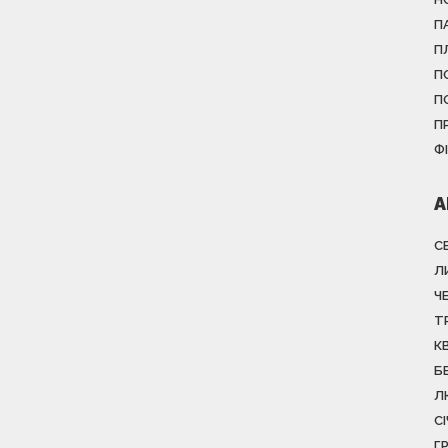
П
П
П
П
П
Ф
А
С
Л
Ч
Т
К
Б
Л
С
Г