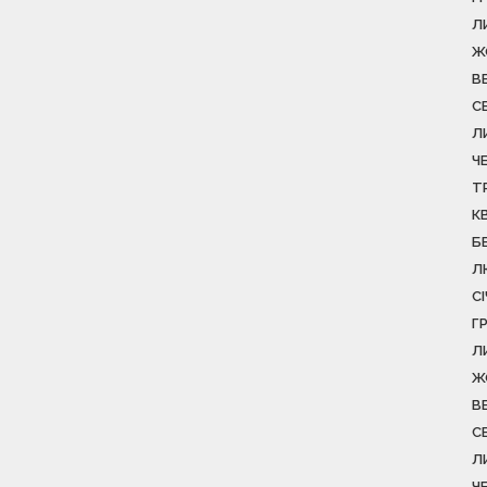
Л
Ж
В
С
Л
Ч
Т
К
Б
Л
С
Г
Л
Ж
В
С
Л
Ч