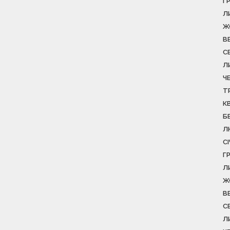
Г
Л
Ж
В
С
Л
Ч
Т
К
Б
Л
С
Г
Л
Ж
В
С
Л