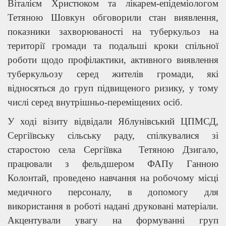
Віталієм Христюком та лікарем-епідеміологом
Тетяною Шовкун обговорили стан виявлення,
показники захворюваності на туберкульоз на
території громади та подальші кроки спільної
роботи щодо профілактики, активного виявлення
туберкульозу серед жителів громади, які
відносяться до груп підвищеного ризику, у тому
числі серед внутрішньо-переміщених осіб.
У ході візиту відвідали Яблунівський ЦПМСД,
Сергіївську сільську раду, спілкувалися зі
старостою села Сергіївка Тетяною Дзигало,
працювали з фельдшером ФАПу Ганною
Колонтай, проведено навчання на робочому місці
медичного персоналу, в допомогу для
використання в роботі надані друковані матеріали.
Акцентували увагу на формуванні груп