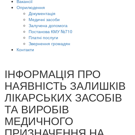
Вакансії
Оприлюдення
Документація
Медичні засоби
Залучена допомога
Постанова КМУ №710
Платні послуги
Звернення громадян
Контакти
ІНФОРМАЦІЯ ПРО
НАЯВНІСТЬ ЗАЛИШКІВ
ЛІКАРСЬКИХ ЗАСОБІВ
ТА ВИРОБІВ
МЕДИЧНОГО
ПРИЗНАЧЕННЯ НА