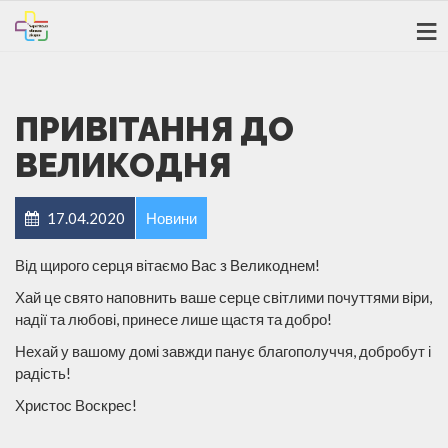
ПРИВIТАННЯ ДО
ВЕЛИКОДНЯ
17.04.2020
Новини
Від щирого серця вітаємо Вас з Великоднем!
Хай це свято наповнить ваше серце світлими почуттями віри,
надії та любові, принесе лише щастя та добро!
Нехай у вашому домі завжди панує благополуччя, добробут і
радість!
Христос Воскрес!