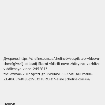
Джерело: https://cheline.com.ua/chelinetv/suspilstvo-video/u-
chernigivskij-oblasnij-likarni-vidkrili-nove-zhittyevo-vazhlive-
viddilennya-video-245281?
fbclid=IwAR23LbzqkntHghDWIuAVCSDX6lsCAN0maum-
ZE40iC3feKFjEqxVCfxT8RQ © Чeline | cheline.com.ua/
Пошук