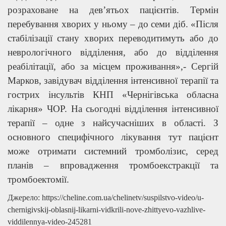
розраховане на дев’ятьох пацієнтів. Термін
перебування хворих у ньому – до семи діб. «Після
стабілізації стану хворих переводитимуть або до
неврологічного відділення, або до відділення
реабілітації, або за місцем проживання»,- Сергій
Марков, завідувач відділення інтенсивної терапії та
гострих інсультів КНП «Чернігівська обласна
лікарня» ЧОР. На сьогодні відділення інтенсивної
терапії – одне з найсучасніших в області. З
основного специфічного лікування тут пацієнт
може отримати системний тромболізис, серед
планів – впровадження тромбоекстракції та
тромбоектомії.
Джерело: https://cheline.com.ua/chelinetv/suspilstvo-video/u-
chernigivskij-oblasnij-likarni-vidkrili-nove-zhittyevo-vazhlive-
viddilennya-video-245281