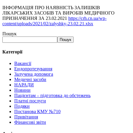
ІНФОРМАЦІЯ ПРО НАЯВНІСТЬ ЗАЛИШКІВ
ЛІКАРСЬКИХ ЗАСОБІВ ТА ВИРОБІВ МЕДИЧНОГО
ПРИЗНАЧЕННЯ ЗА 23.02.2021
https://crh.cn.ua/wp-
content/uploads/2021/02/zalyshky-23.02.21.xlsx
Пошук
Пошук
Категорії
Вакансії
Ендопротезування
Залучена допомога
Медичні засоби
НАРАДИ
Новини
Пацієнтам – підготовка до обстежень
Платні послуги
Подяки
Постанова КМУ №710
Привітання
Фінансові звіти