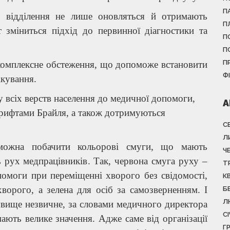
П
і відділення не лише оновляться й отримають
П
 зміниться підхід до первинної діагностики та
П
П
П
 комплексне обстеження, що допоможе встановити
Ф
ікування.
пу всіх верств населення до медичної допомоги,
А
рифтами Брайля, а також дотримуються
С
Л
можна побачити кольорові смуги, що мають
Ч
 рух медпрацівників. Так, червона смуга руху –
Т
омоги при переміщенні хворого без свідомості,
К
ворого, а зелена для осіб за самозверненням. І
Б
Л
 явище незвичне, за словами медичного директора
С
мають велике значення. Адже саме від організації
Г