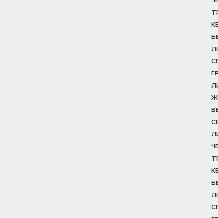
Ч
Т
К
Б
Л
С
Г
Л
Ж
В
С
Л
Ч
Т
К
Б
Л
С