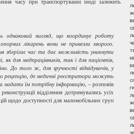
ення часу при транспортуванні іноді залежить
Л
Ж
В
С
ть однаковий вигляд, що координує роботу
Л
опорних лікарень вони не привезли хворого.
Ч
Т
я зберігає час та дає можливість уникнути
К
і, як для медпрацівників, так і для пацієнтів,
Б
о. До того ж, для зручності відвідувачів, у
Л
ено рецепцію, де медичні реєстратори можуть
С
 та надати їм потрібну інформацію,
– розповів
Г
с реконструкції відділення дотримувались усіх
Л
цій щодо доступності для маломобільних груп
Ж
В
С
Л
Ч