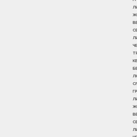
Л
Ж
В
С
Л
Ч
Т
К
Б
Л
С
Г
Л
Ж
В
С
Л