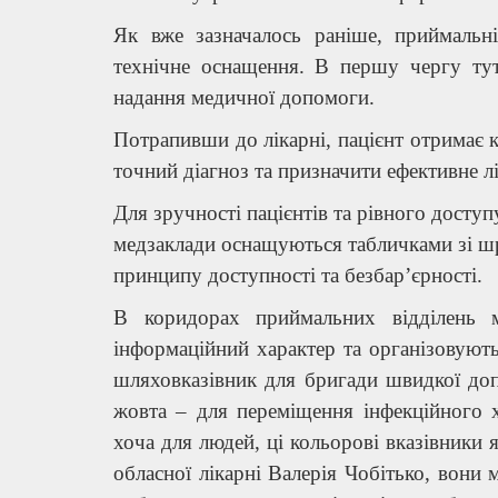
Як вже зазначалось раніше, приймальн
технічне оснащення. В першу чергу тут
надання медичної допомоги.
Потрапивши до лікарні, пацієнт отримає
точний діагноз та призначити ефективне л
Для зручності пацієнтів та рівного досту
медзаклади оснащуються табличками зі ш
принципу доступності та безбар’єрності.
В коридорах приймальних відділень 
інформаційний характер та організовують
шляховказівник для бригади швидкої доп
жовта – для переміщення інфекційного х
хоча для людей, ці кольорові вказівники
обласної лікарні Валерія Чобітько, вони 