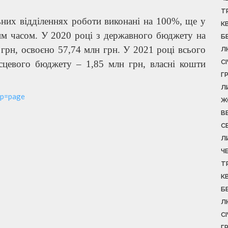
Т
ьних відділеннях роботи виконані на 100%, ще у
К
м часом. У 2020 році з державного бюджету на
Б
 грн, освоєно 57,74 млн грн. У 2021 році всього
Л
С
сцевого бюджету – 1,85 млн грн, власні кошти
Г
Л
tp=page
Ж
В
С
Л
Ч
Т
К
Б
Л
С
Г