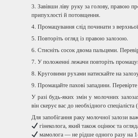
3. Завівши ліву руку за голову, правою пр
припухлості й потовщення.
4. Промацування слід починати з верхньої
5. Повторіть огляд із правою залозою.
6. Стисніть сосок двома пальцями. Перевір
7. У положенні лежачи повторіть промацув
8. Круговими рухами натискайте на залозу
9. Промацайте пахові западини. Перевірте
У разі будь-яких змін у молочних залозах
він скерує вас до необхідного спеціаліста 
Для запобігання раку молочної залози важ
гінеколога, який також оцінює та огля
мамолога — не рідше одного разу на 1