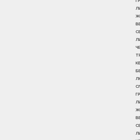
Г
Л
Ж
В
С
Л
Ч
Т
К
Б
Л
С
Г
Л
Ж
В
С
Л