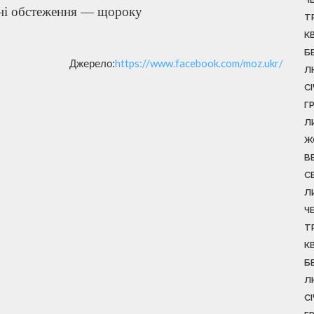
ні обстеження — щороку
Т
К
Б
Джерело:
https://www.facebook.com/moz.ukr/
Л
С
Г
Л
Ж
В
С
Л
Ч
Т
К
Б
Л
С