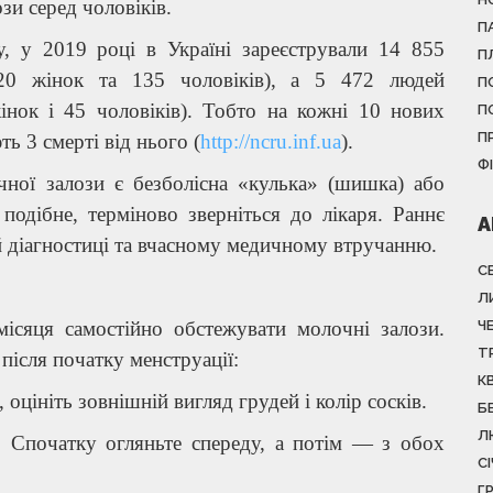
зи серед чоловіків.
П
у, у 2019 році в Україні зареєстрували 14 855
П
20 жінок та 135 чоловіків), а 5 472 людей
П
жінок і 45 чоловіків). Тобто на кожні 10 нових
П
П
ь 3 смерті від нього (
http://ncru.inf.ua
).
Ф
ної залози є безболісна «кулька» (шишка) або
одібне, терміново зверніться до лікаря. Раннє
А
 діагностиці та вчасному медичному втручанню.
С
Л
ісяця самостійно обстежувати молочні залози.
Ч
Т
після початку менструації:
К
 оцініть зовнішній вигляд грудей і колір сосків.
Б
Л
. Спочатку огляньте спереду, а потім — з обох
С
Г