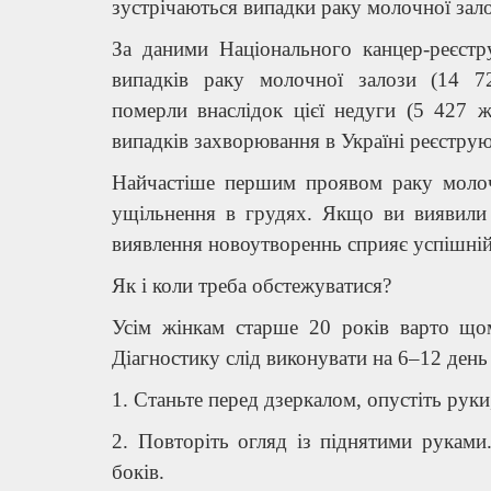
зустрічаються випадки раку молочної зало
За даними Національного канцер-реєстр
випадків раку молочної залози (14 7
померли
внаслідок цієї недуги (5 427 
випадків захворювання в Україні реєструют
Найчастіше першим проявом раку молоч
ущільнення в грудях. Якщо ви виявили п
виявлення новоутвореннь сприяє успішній
Як і коли треба обстежуватися?
Усім жінкам старше 20 років варто щом
Діагностику слід виконувати на 6–12 день 
1. Станьте перед дзеркалом, опустіть руки,
2. Повторіть огляд із піднятими руками
боків.