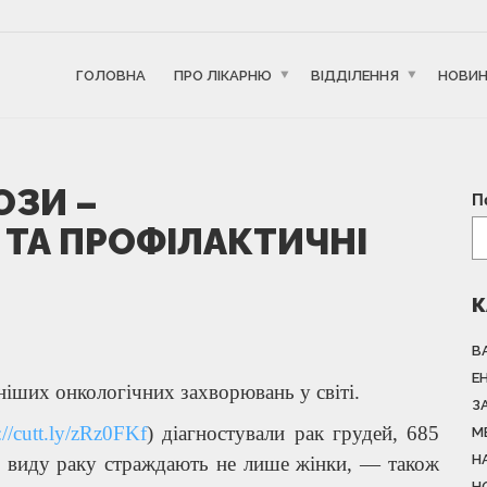
ГОЛОВНА
ПРО ЛІКАРНЮ
ВІДДІЛЕННЯ
НОВИ
ОЗИ –
П
ТА ПРОФІЛАКТИЧНІ
К
В
Е
іших онкологічних захворювань у світі.
З
://cutt.ly/zRz0FKf
) діагностували рак грудей, 685
М
Н
о виду раку страждають не лише жінки, — також
Н