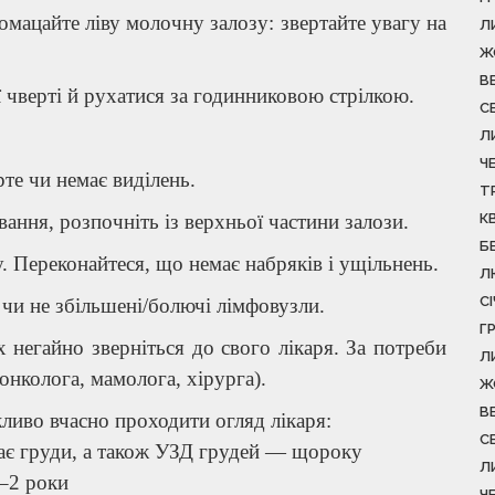
омацайте ліву молочну залозу: звертайте увагу на
Л
Ж
В
 чверті й рухатися за годинниковою стрілкою.
С
Л
Ч
те чи немає виділень.
Т
ання, розпочніть із верхньої частини залози.
К
Б
. Переконайтеся, що немає набряків і ущільнень.
Л
С
 чи не збільшені/болючі лімфовузли.
Г
 негайно зверніться до свого лікаря. За потреби
Л
(онколога, мамолога, хірурга).
Ж
В
ливо вчасно проходити огляд лікаря:
С
дає груди, а також УЗД грудей — щороку
Л
–2 роки
Ч