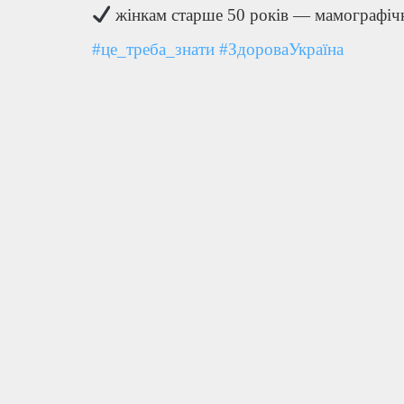
жінкам старше 50 років — мамографіч
#
це_треба_знати
#
ЗдороваУкраїна