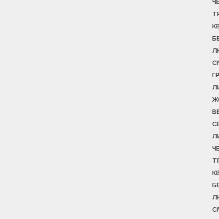
Ч
Т
К
Б
Л
С
Г
Л
Ж
В
С
Л
Ч
Т
К
Б
Л
С