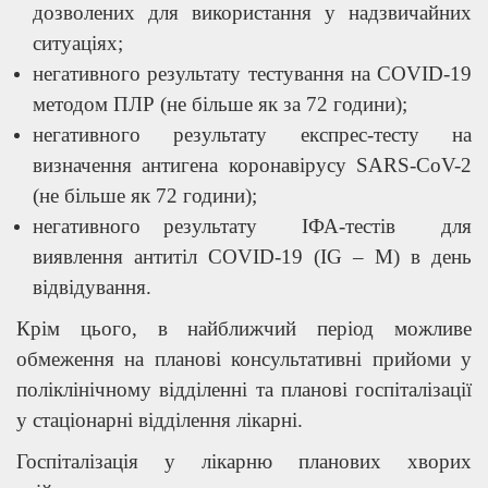
дозволених для використання у надзвичайних
ситуаціях;
негативного результату тестування на СОVID-19
методом ПЛР (не більше як за 72 години);
негативного результату експрес-тесту на
визначення антигена коронавірусу SАRS-СоV-2
(не більше як 72 години);
негативного результату ІФА-тестів для
виявлення антитіл СОVID-19 (ІG – М) в день
відвідування.
Крім цього, в найближчий період можливе
обмеження на планові консультативні прийоми у
поліклінічному відділенні та планові госпіталізації
у стаціонарні відділення лікарні.
Госпіталізація у лікарню планових хворих