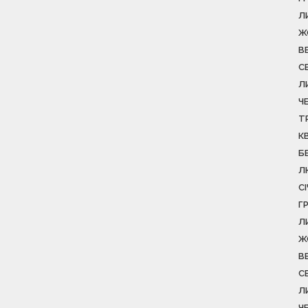
Л
Ж
В
С
Л
Ч
Т
К
Б
Л
С
Г
Л
Ж
В
С
Л
Ч