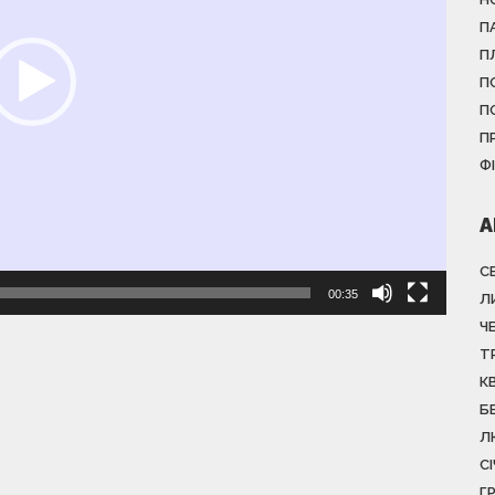
П
П
П
П
П
Ф
А
С
00:35
Л
Ч
Т
К
Б
Л
С
Г