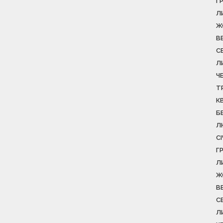
Г
Л
Ж
В
С
Л
Ч
Т
К
Б
Л
С
Г
Л
Ж
В
С
Л