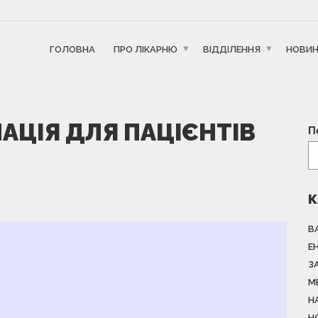
ГОЛОВНА
ПРО ЛІКАРНЮ
ВІДДІЛЕННЯ
НОВИ
АЦІЯ ДЛЯ ПАЦІЄНТІВ
П
К
В
Е
З
М
Н
Н