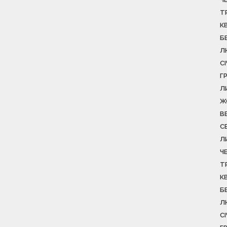
Т
К
Б
Л
С
Г
Л
Ж
В
С
Л
Ч
Т
К
Б
Л
С