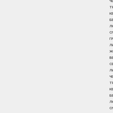
Ч
Т
К
Б
Л
С
Г
Л
Ж
В
С
Л
Ч
Т
К
Б
Л
С