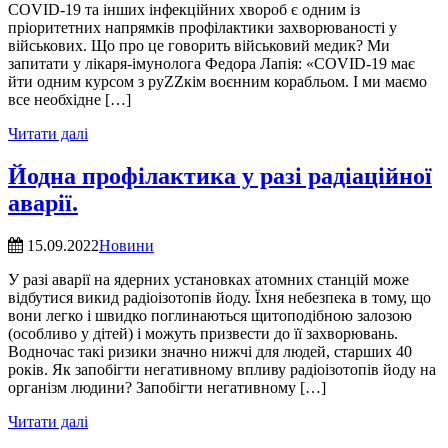
COVID-19 та інших інфекційних хвороб є одним із
пріоритетних напрямків профілактики захворюваності у
військових. Що про це говорить військовий медик? Ми
запитати у лікаря-імунолога Федора Лапія: «COVID-19 має
йти одним курсом з руZZкім воєнним корабльом. І ми маємо
все необхідне […]
Читати далі
Йодна профілактика у разі радіаційної
аварії.
15.09.2022
Новини
У разі аварії на ядерних установках атомних станцій може
відбутися викид радіоізотопів йоду. Їхня небезпека в тому, що
вони легко і швидко поглинаються щитоподібною залозою
(особливо у дітей) і можуть призвести до її захворювань.
Водночас такі ризики значно нижчі для людей, старших 40
років. Як запобігти негативному впливу радіоізотопів йоду на
організм людини? Запобігти негативному […]
Читати далі