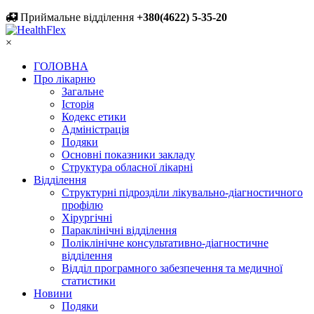
Приймальне відділення
+380(4622) 5-35-20
×
ГОЛОВНА
Про лікарню
Загальне
Історія
Кодекс етики
Адміністрація
Подяки
Основні показники закладу
Структура обласної лікарні
Відділення
Структурні підрозділи лікувально-діагностичного
профілю
Хірургічні
Параклінічні відділення
Поліклінічне консультативно-діагностичне
відділення
Відділ програмного забезпечення та медичної
статистики
Новини
Подяки