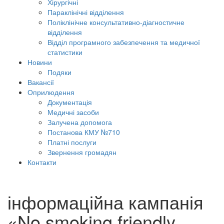
Хірургічні
Параклінічні відділення
Поліклінічне консультативно-діагностичне
відділення
Відділ програмного забезпечення та медичної
статистики
Новини
Подяки
Вакансії
Оприлюдення
Документація
Медичні засоби
Залучена допомога
Постанова КМУ №710
Платні послуги
Звернення громадян
Контакти
інформаційна кампанія
«No smoking friendly.