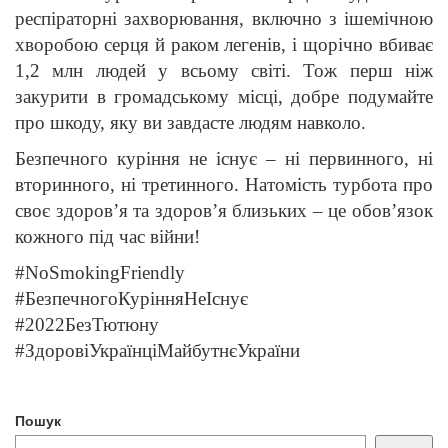
респіраторні захворювання, включно з ішемічною
хворобою серця й раком легенів, і щорічно вбиває
1,2 млн людей у всьому світі. Тож перш ніж
закурити в громадському місці, добре подумайте
про шкоду, яку ви завдасте людям навколо.
Безпечного куріння не існує – ні первинного, ні
вторинного, ні третинного. Натомість турбота про
своє здоров’я та здоров’я близьких – це обов’язок
кожного під час війни!
#NoSmokingFriendly
#БезпечногоКурінняНеІснує
‪#‎2022БезТютюну
#ЗдоровіУкраїнціМайбутнєУкраїни
Пошук