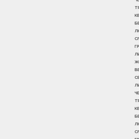
Т
К
Б
Л
С
Г
Л
Ж
В
С
Л
Ч
Т
К
Б
Л
С