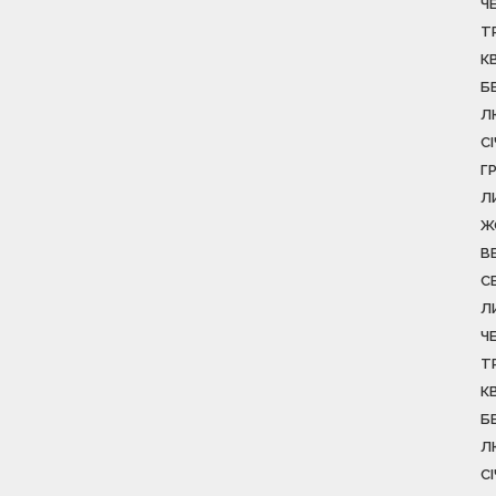
Ч
Т
К
Б
Л
С
Г
Л
Ж
В
С
Л
Ч
Т
К
Б
Л
С