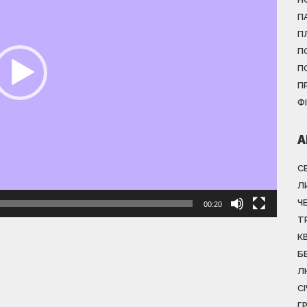
П
П
П
П
П
Ф
А
С
Л
Ч
00:20
Т
К
Б
Л
С
Г