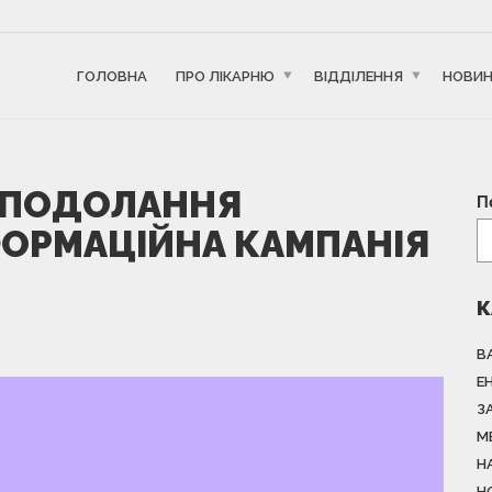
ГОЛОВНА
ПРО ЛІКАРНЮ
ВІДДІЛЕННЯ
НОВИ
Ь ПОДОЛАННЯ
П
ФОРМАЦІЙНА КАМПАНІЯ
К
В
Е
З
М
Н
Н