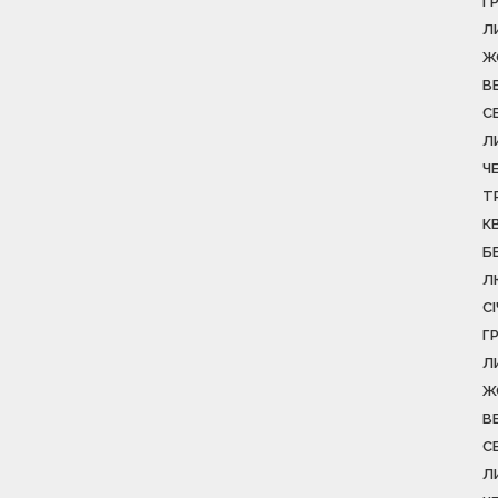
Г
Л
Ж
В
С
Л
Ч
Т
К
Б
Л
С
Г
Л
Ж
В
С
Л