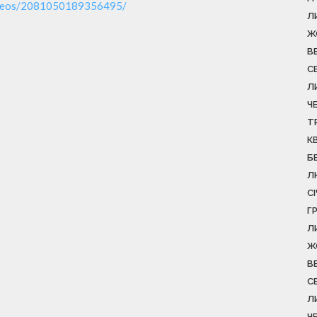
ideos/2081050189356495/
Л
Ж
В
С
Л
Ч
Т
К
Б
Л
С
Г
Л
Ж
В
С
Л
Ч