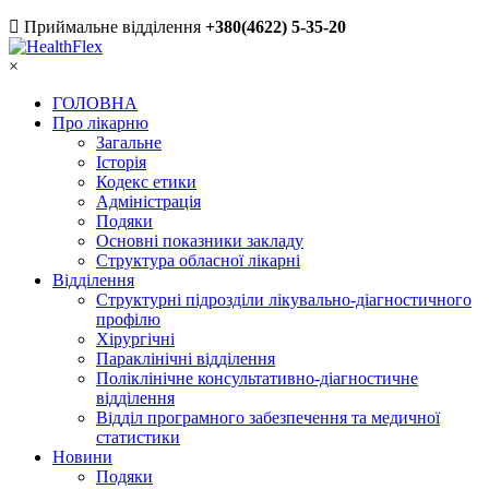
Приймальне відділення
+380(4622) 5-35-20
×
ГОЛОВНА
Про лікарню
Загальне
Історія
Кодекс етики
Адміністрація
Подяки
Основні показники закладу
Структура обласної лікарні
Відділення
Структурні підрозділи лікувально-діагностичного
профілю
Хірургічні
Параклінічні відділення
Поліклінічне консультативно-діагностичне
відділення
Відділ програмного забезпечення та медичної
статистики
Новини
Подяки