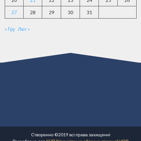
27
28
29
30
31
« Гру
Лют »
Створенно ©2019 всі права захищенні