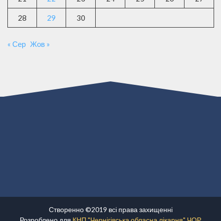
28
29
30
« Сер
Жов »
Створенно ©2019 всі права захищенні
Розроблено для
КНП "Чернігівська обласна лікарня" ЧОР