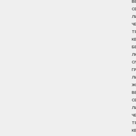
В
С
Л
Ч
Т
К
Б
Л
С
Г
Л
Ж
В
С
Л
Ч
Т
К