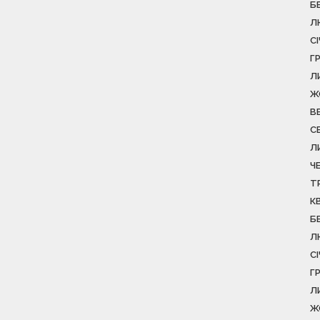
Б
Л
С
Г
Л
Ж
В
С
Л
Ч
Т
К
Б
Л
С
Г
Л
Ж