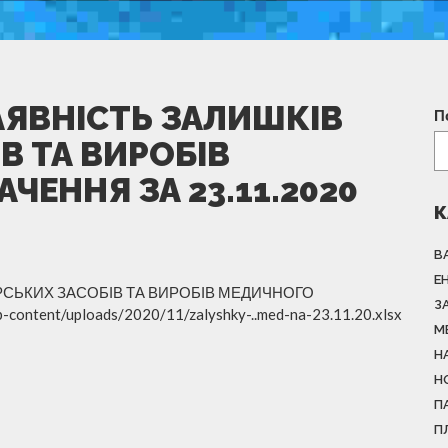
АЯВНІСТЬ ЗАЛИШКІВ
П
В ТА ВИРОБІВ
ЕННЯ ЗА 23.11.2020
К
В
Е
РСЬКИХ ЗАСОБІВ ТА ВИРОБІВ МЕДИЧНОГО
З
content/uploads/2020/11/zalyshky-..med-na-23.11.20.xlsx
М
Н
Н
П
П