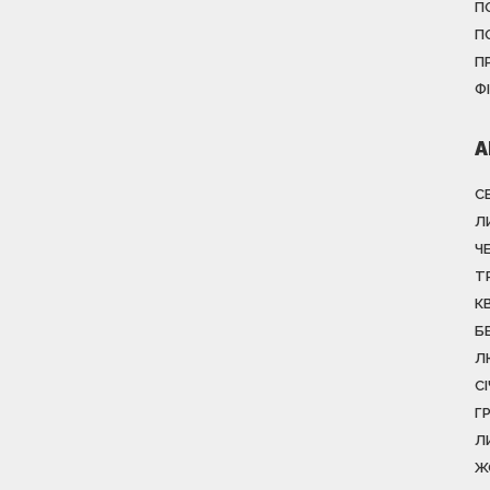
П
П
П
Ф
А
С
Л
Ч
Т
К
Б
Л
С
Г
Л
Ж