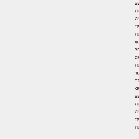
Б
Л
С
Г
Л
Ж
В
С
Л
Ч
Т
К
Б
Л
С
Г
Л