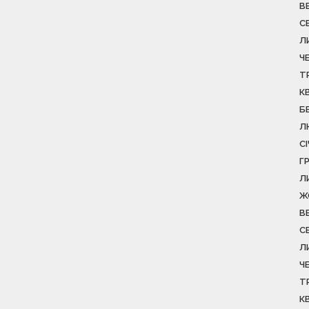
В
С
Л
Ч
Т
К
Б
Л
С
Г
Л
Ж
В
С
Л
Ч
Т
К