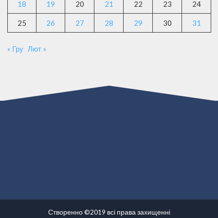
18
19
20
21
22
23
24
25
26
27
28
29
30
31
« Гру
Лют »
Створенно ©2019 всі права захищенні