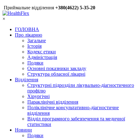
Приймальне відділення
+380(4622) 5-35-20
×
ГОЛОВНА
Про лікарню
Загальне
Історія
Кодекс етики
Адміністрація
Подяки
Основні показники закладу
Структура обласної лікарні
Відділення
Структурні підрозділи лікувально-діагностичного
профілю
Хірургічні
Параклінічні відділення
Поліклінічне консультативно-діагностичне
відділення
Відділ програмного забезпечення та медичної
статистики
Новини
Подяки