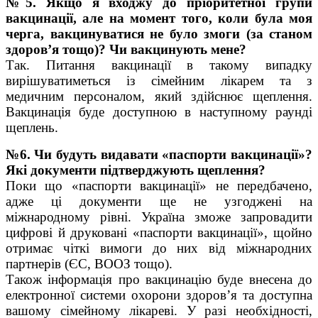
№5. Якщо я входжу до пріоритетної групи
вакцинації, але на момент того, коли була моя
черга, вакцинуватися не було змоги (за станом
здоров’я тощо)? Чи вакцинують мене?
Так. Питання вакцинації в такому випадку
вирішуватиметься із сімейним лікарем та з
медичним персоналом, який здійснює щеплення.
Вакцинація буде доступною в наступному раунді
щеплень.
№6. Чи будуть видавати «паспорти вакцинації»?
Які документи підтверджують щеплення?
Поки що «паспорти вакцинації» не передбачено,
адже ці документи ще не узгоджені на
міжнародному рівні. Україна зможе запровадити
цифрові й друковані «паспорти вакцинації», щойно
отримає чіткі вимоги до них від міжнародних
партнерів (ЄС, ВООЗ тощо).
Також інформація про вакцинацію буде внесена до
електронної системи охорони здоров’я та доступна
вашому сімейному лікареві. У разі необхідності,