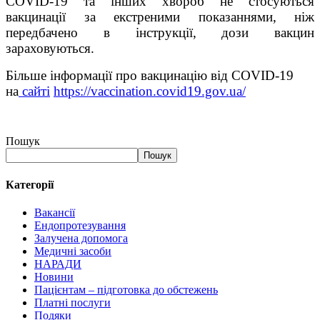
COVID-19 та інших хвороб не стосуються
вакцинації за екстреними показаннями, ніж
передбачено в інструкції, дози вакцин
зараховуються.
Більше інформації про вакцинацію від COVID-19
на
сайті
https://vaccination.covid19.gov.ua/
Пошук
Пошук
Категорії
Вакансії
Ендопротезування
Залучена допомога
Медичні засоби
НАРАДИ
Новини
Пацієнтам – підготовка до обстежень
Платні послуги
Подяки