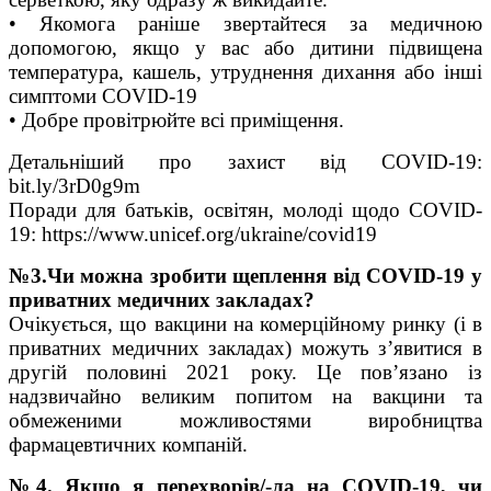
• Якомога раніше звертайтеся за медичною
допомогою, якщо у вас або дитини підвищена
температура, кашель, утруднення дихання або інші
симптоми COVID-19
• Добре провітрюйте всі приміщення.
Детальніший про захист від COVID-19:
bit.ly/3rD0g9m
Поради для батьків, освітян, молоді щодо COVID-
19: https://www.unicef.org/ukraine/covid19
№3.Чи можна зробити щеплення від COVID-19 у
приватних медичних закладах?
Очікується, що вакцини на комерційному ринку (і в
приватних медичних закладах) можуть з’явитися в
другій половині 2021 року. Це пов’язано із
надзвичайно великим попитом на вакцини та
обмеженими можливостями виробництва
фармацевтичних компаній.
№4. Якщо я перехворів/-ла на COVID-19, чи