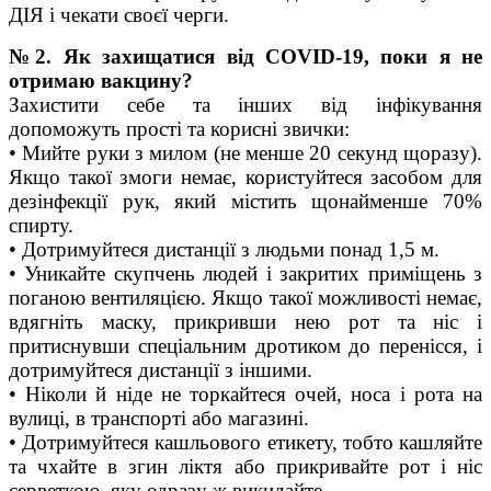
ДІЯ і чекати своєї черги.
№2. Як захищатися від COVID-19, поки я не
отримаю вакцину?
Захистити себе та інших від інфікування
допоможуть прості та корисні звички:
• Мийте руки з милом (не менше 20 секунд щоразу).
Якщо такої змоги немає, користуйтеся засобом для
дезінфекції рук, який містить щонайменше 70%
спирту.
• Дотримуйтеся дистанції з людьми понад 1,5 м.
• Уникайте скупчень людей і закритих приміщень з
поганою вентиляцією. Якщо такої можливості немає,
вдягніть маску, прикривши нею рот та ніс і
притиснувши спеціальним дротиком до перенісся, і
дотримуйтеся дистанції з іншими.
• Ніколи й ніде не торкайтеся очей, носа і рота на
вулиці, в транспорті або магазині.
• Дотримуйтеся кашльового етикету, тобто кашляйте
та чхайте в згин ліктя або прикривайте рот і ніс
серветкою, яку одразу ж викидайте.