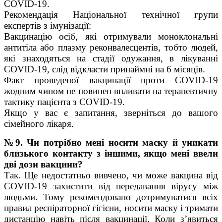
COVID-19.
Рекомендація Національної технічної групи
експертів з імунізації:
Вакцинацію осіб, які отримували моноклональні
антитіла або плазму реконвалесцентів, тобто людей,
які знаходяться на стадії одужання, в лікуванні
COVID-19, слід відкласти принаймні на 6 місяців.
Факт проведеної вакцинації проти COVID-19
жодним чином не повинен впливати на терапевтичну
тактику пацієнта з COVID-19.
Якщо у вас є запитання, зверніться до вашого
сімейного лікаря.
№9. Чи потрібно мені носити маску й уникати
близького контакту з іншими, якщо мені ввели
дві дози вакцини?
Так. Ще недостатньо вивчено, чи може вакцина від
COVID-19 захистити від передавання вірусу між
людьми. Тому рекомендовано дотримуватися всіх
правил респіраторної гігієни, носити маску і тримати
дистанцію навіть після вакцинації. Коли з’явиться